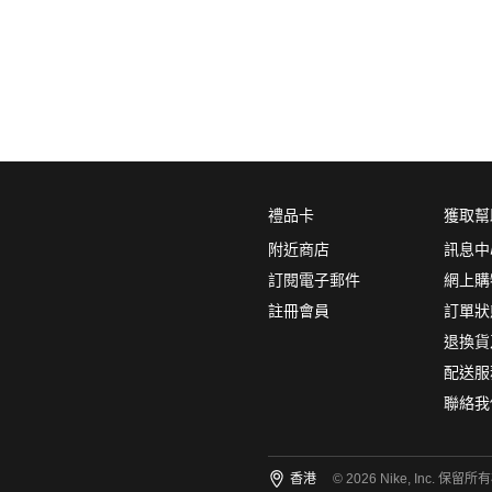
0
5折
6折
7折
8折
∞
產品分類
鞋類
品牌
禮品卡
獲取幫
NikeLab
附近商店
訊息中
Nike Sportswear
訂閱電子郵件
網上購
註冊會員
訂單狀
顏色
(1)
退換貨
配送服
聯絡我
尺碼
(5)
香港
© 2026 Nike, Inc. 保留所