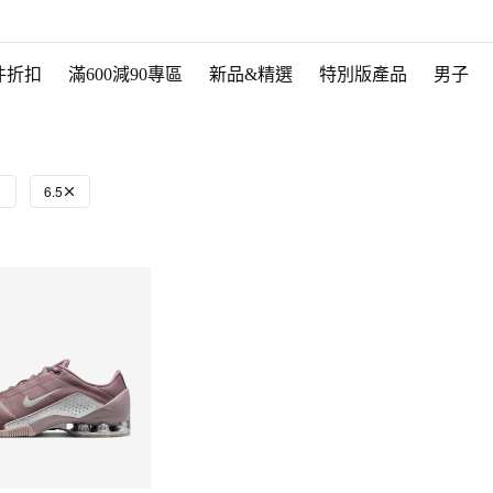
件折扣
滿600減90專區
新品&精選
特別版產品
男子
6.5