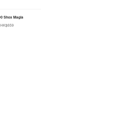
 90 Shox Magia
HK$659