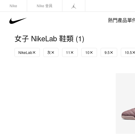
Nike
Nike 會員
熱門產品單
女子 NikeLab 鞋類 (1)
NikeLab
灰
11
10
9.5
10.5
快速選購
(1)
鞋類
運動衛衣/套頭衫
長褲/緊身褲
外套/馬甲
上裝/T-Shirts