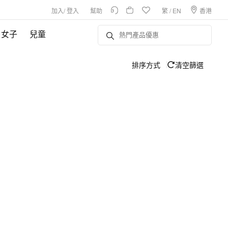
加入
/
登入
幫助
繁
/
EN
香港
女子
兒童
排序方式
清空篩選