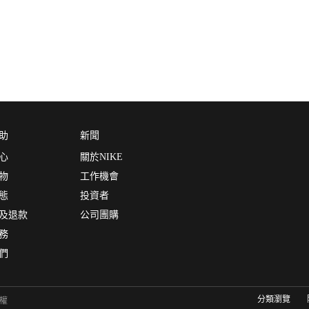
助
新聞
心
關於NIKE
物
工作機會
態
投資者
及退款
公司團購
務
們
分類瀏覽
有權