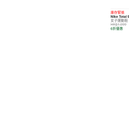
短褲
庫存緊張
Nike Total
運動內衣
女子運動鞋
HK$1,099
短裙/連身裙
6折優惠
配件/裝備
鞋類
休閒
按價格選購
0
299
599
799
999
∞
產品折扣