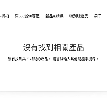
件折扣
滿600減90專區
新品&精選
特別版產品
男子
沒有找到相關產品
沒有找到與 “
” 相關的產品。 請嘗試輸入其他關鍵字搜尋。