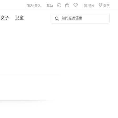
加入
/
登入
幫助
繁
/
EN
香港
女子
兒童