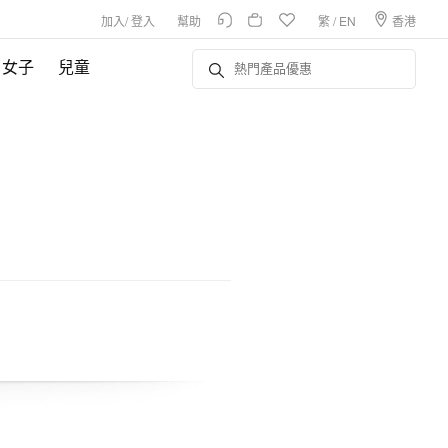
加入
/
登入
幫助
繁
/
EN
香港
女子
兒童