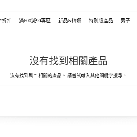
件折扣
滿600減90專區
新品&精選
特別版產品
男子
沒有找到相關產品
沒有找到與 “
” 相關的產品。 請嘗試輸入其他關鍵字搜尋。