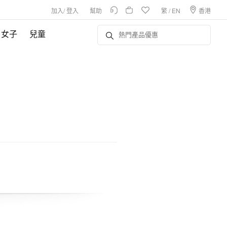
加入
/
登入
幫助
繁
/
EN
香港
女子
兒童