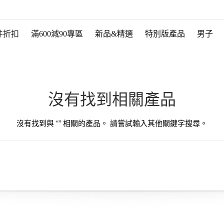
件折扣
滿600減90專區
新品&精選
特別版產品
男子
沒有找到相關產品
沒有找到與 “
” 相關的產品。 請嘗試輸入其他關鍵字搜尋。