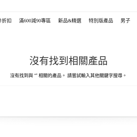
件折扣
滿600減90專區
新品&精選
特別版產品
男子
沒有找到相關產品
沒有找到與 “
” 相關的產品。 請嘗試輸入其他關鍵字搜尋。