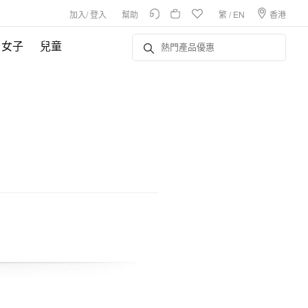
加入
/
登入
幫助
繁
/
EN
香港
女子
兒童