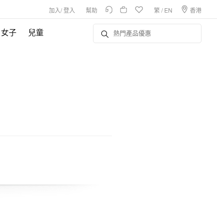
加入
/
登入
幫助
繁
/
EN
香港
女子
兒童