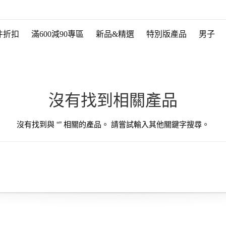
件折扣
滿600減90專區
新品&精選
特別版產品
男子
沒有找到相關產品
沒有找到與 “
” 相關的產品。 請嘗試輸入其他關鍵字搜尋。