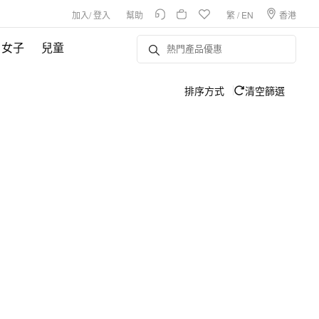
加入
/
登入
幫助
繁
/
EN
香港
女子
兒童
排序方式
清空篩選