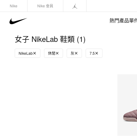
Nike
Nike 會員
熱門產品單
女子 NikeLab 鞋類 (1)
NikeLab
休閒
灰
7.5
快速選購
(1)
鞋類
運動衛衣/套頭衫
長褲/緊身褲
外套/馬甲
上裝/T-Shirts