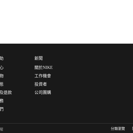
助
新聞
心
關於NIKE
物
工作機會
態
投資者
及退款
公司團購
務
們
分類瀏覽
有權