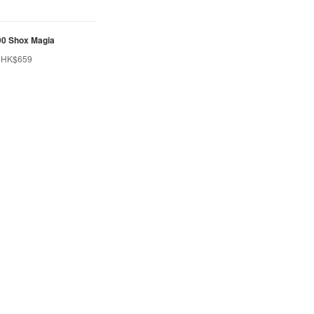
 90 Shox Magia
HK$659