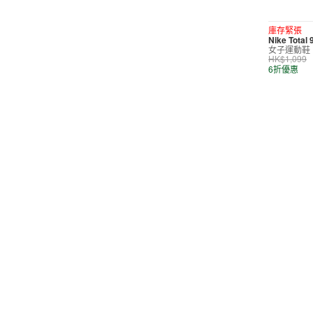
短褲
庫存緊張
Nike Total
運動內衣
女子運動鞋
HK$1,099
短裙/連身裙
6折優惠
配件/裝備
鞋類
休閒
按價格選購
0
299
599
799
999
∞
產品折扣