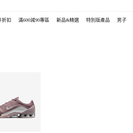
件折扣
滿600減90專區
新品&精選
特別版產品
男子