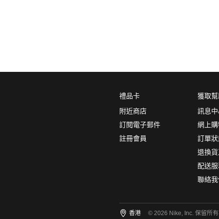
0
5折
6折
7折
8折
∞
產品分類
鞋類
品牌
禮品卡
獲取幫
NikeLab
附近商店
訊息中
Nike Sportswear
訂閱電子郵件
網上購
註冊會員
訂單狀
顏色
(1)
退換貨
配送服
聯絡我
尺碼
(1)
香港
© 2026 Nike, Inc. 保留所