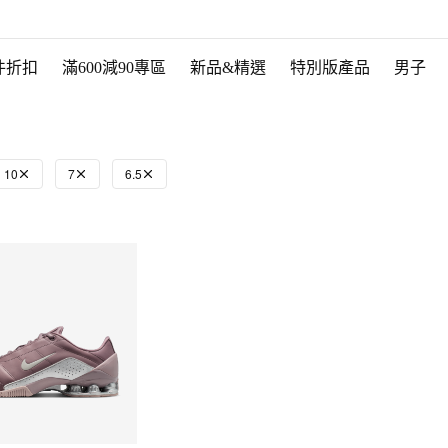
件折扣
滿600減90專區
新品&精選
特別版產品
男子
10
7
6.5