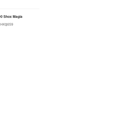
 90 Shox Magia
HK$659