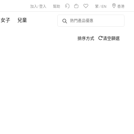
加入
/
登入
幫助
繁
/
EN
香港
女子
兒童
排序方式
清空篩選