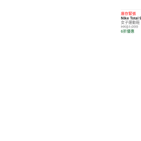
短褲
庫存緊張
Nike Total
運動內衣
女子運動鞋
HK$1,099
短裙/連身裙
6折優惠
配件/裝備
鞋類
休閒
按價格選購
0
299
599
799
999
∞
產品折扣