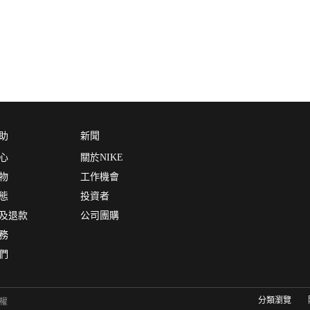
助
新聞
心
關於NIKE
物
工作機會
態
投資者
及退款
公司團購
務
們
分類瀏覽
有權