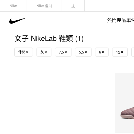
Nike
Nike 會員
熱門產品單
女子 NikeLab 鞋類 (1)
休閒
灰
7.5
5.5
6
12
快速選購
(1)
鞋類
運動衛衣/套頭衫
長褲/緊身褲
外套/馬甲
上裝/T-Shirts