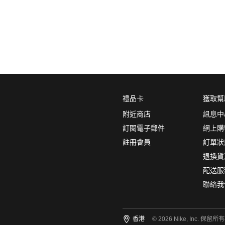
0
5折
6折
7折
8折
∞
產品分類
鞋類
品牌
禮品卡
獲取幫
NikeLab
附近商店
訊息中
Nike Sportswear
訂閱電子郵件
網上購
註冊會員
訂單狀
顏色
(1)
退換貨
配送服
聯絡我
尺碼
(7)
香港
© 2026 Nike, Inc. 保留所