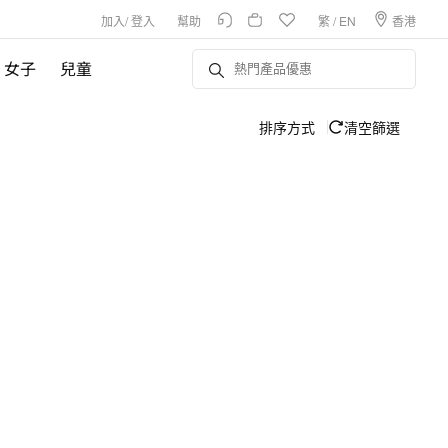
加入
/
登入
幫助
繁
/
EN
香港
女子
兒童
排序方式
清空篩選