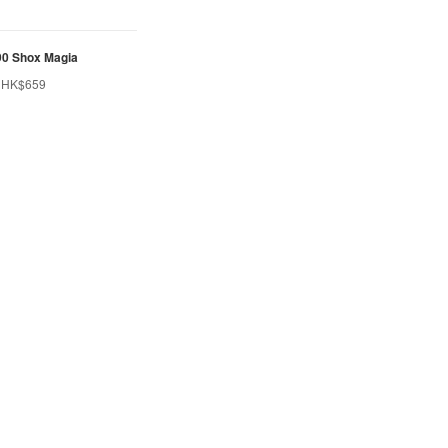
 90 Shox Magia
HK$659