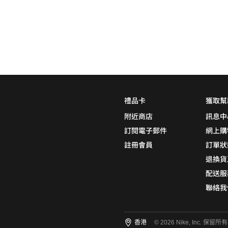
0
5折
6折
7折
8折
∞
產品分類
鞋類
品牌
禮品卡
獲取幫
NikeLab
附近商店
訊息中
Nike Sportswear
訂閱電子郵件
網上購
註冊會員
訂單狀
退換貨
顏色
(1)
配送服
聯絡我
尺碼
(7)
香港
© 2026 Nike, Inc. 保留所