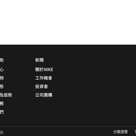
助
新聞
心
關於NIKE
物
工作機會
態
投資者
及退款
公司團購
務
們
分類瀏覽
有權