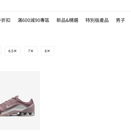
件折扣
滿600減90專區
新品&精選
特別版產品
男子
6.5
7
6