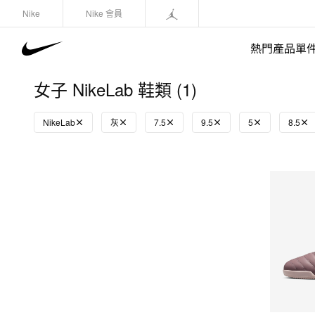
Nike
Nike 會員
熱門產品單
女子 NikeLab 鞋類 (1)
NikeLab
灰
7.5
9.5
5
8.5
快速選購
(1)
鞋類
運動衛衣/套頭衫
長褲/緊身褲
外套/馬甲
上裝/T-Shirts