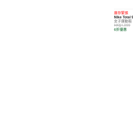
短褲
庫存緊張
Nike Total
運動內衣
女子運動鞋
HK$1,099
短裙/連身裙
6折優惠
配件/裝備
鞋類
休閒
按價格選購
0
299
599
799
999
∞
產品折扣