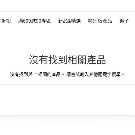
件折扣
滿600減90專區
新品&精選
特別版產品
男子
沒有找到相關產品
沒有找到與 “
” 相關的產品。 請嘗試輸入其他關鍵字搜尋。