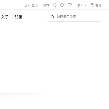
加入
/
登入
幫助
繁
/
EN
香港
女子
兒童