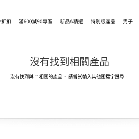
件折扣
滿600減90專區
新品&精選
特別版產品
男子
沒有找到相關產品
沒有找到與 “
” 相關的產品。 請嘗試輸入其他關鍵字搜尋。