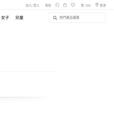
加入
/
登入
幫助
繁
/
EN
香港
女子
兒童