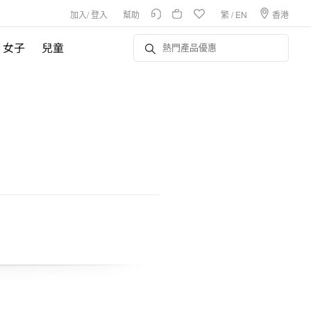
加入
/
登入
幫助
繁
/
EN
香港
女子
兒童