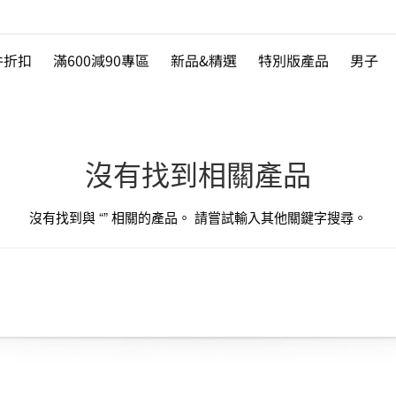
件折扣
滿600減90專區
新品&精選
特別版產品
男子
沒有找到相關產品
沒有找到與 “
” 相關的產品。 請嘗試輸入其他關鍵字搜尋。