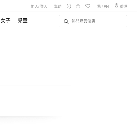
加入
/
登入
幫助
繁
/
EN
香港
女子
兒童