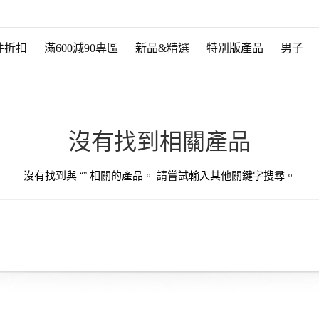
件折扣
滿600減90專區
新品&精選
特別版產品
男子
沒有找到相關產品
沒有找到與 “
” 相關的產品。 請嘗試輸入其他關鍵字搜尋。