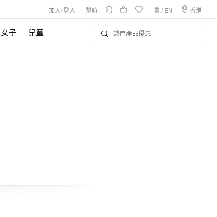
加入
/
登入
幫助
繁
/
EN
香港
女子
兒童