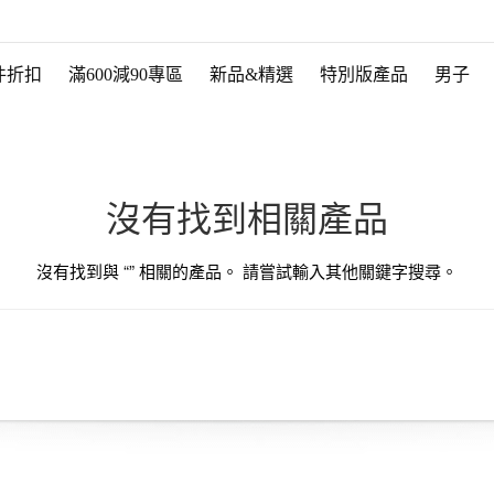
件折扣
滿600減90專區
新品&精選
特別版產品
男子
沒有找到相關產品
沒有找到與 “
” 相關的產品。 請嘗試輸入其他關鍵字搜尋。