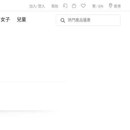
加入
/
登入
幫助
繁
/
EN
香港
女子
兒童