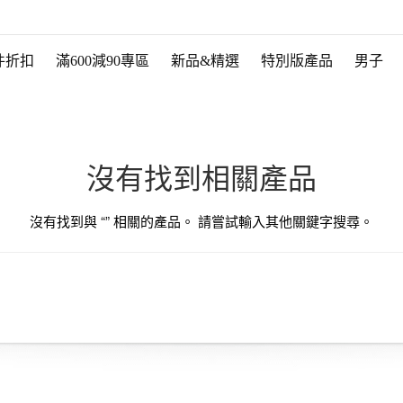
件折扣
滿600減90專區
新品&精選
特別版產品
男子
沒有找到相關產品
沒有找到與 “
” 相關的產品。 請嘗試輸入其他關鍵字搜尋。