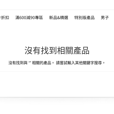
件折扣
滿600減90專區
新品&精選
特別版產品
男子
沒有找到相關產品
沒有找到與 “
” 相關的產品。 請嘗試輸入其他關鍵字搜尋。