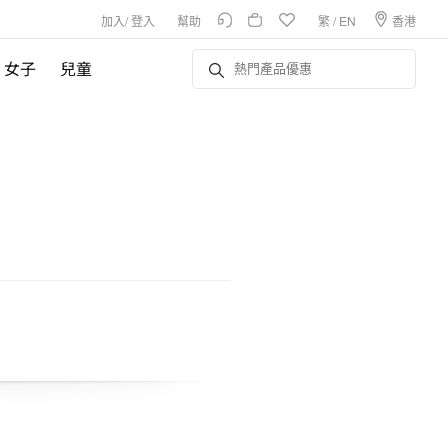
加入
/
登入
幫助
繁
/
EN
香港
女子
兒童