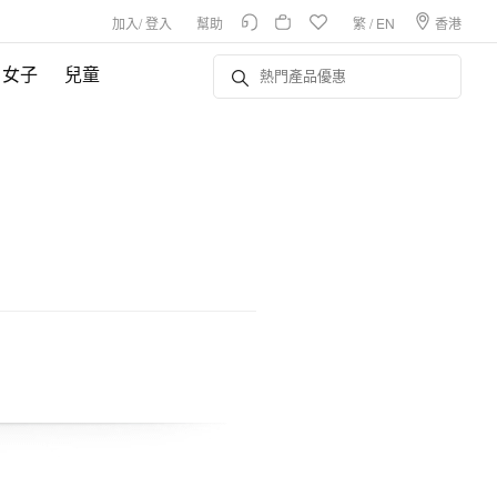
加入
/
登入
幫助
繁
/
EN
香港
女子
兒童