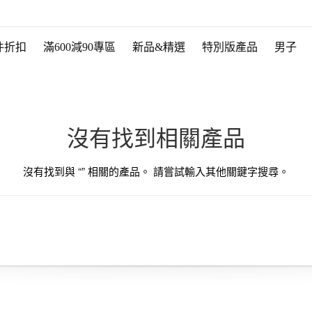
件折扣
滿600減90專區
新品&精選
特別版產品
男子
沒有找到相關產品
沒有找到與 “
” 相關的產品。 請嘗試輸入其他關鍵字搜尋。