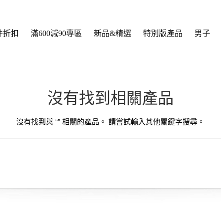
件折扣
滿600減90專區
新品&精選
特別版產品
男子
沒有找到相關產品
沒有找到與 “
” 相關的產品。 請嘗試輸入其他關鍵字搜尋。