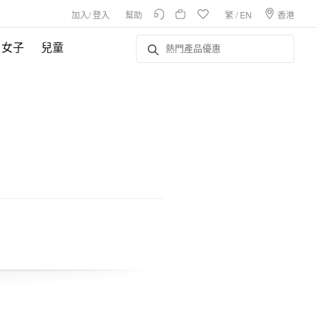
加入
/
登入
幫助
繁
/
EN
香港
女子
兒童