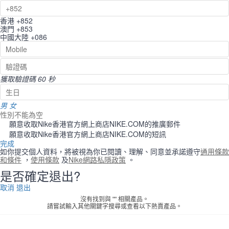
香港
+852
澳門
+853
中國大陸
+086
獲取驗證碼
60 秒
男
女
性別不能為空
願意收取Nike香港官方網上商店NIKE.COM的推廣郵件
願意收取Nike香港官方網上商店NIKE.COM的短訊
完成
如你提交個人資料，將被視為你已閱讀、理解、同意並承諾遵守
通用條款
和條件
，
使用條款
及
Nike網路私隱政策
。
是否確定退出?
取消
退出
沒有找到與 "" 相關產品。
請嘗試輸入其他關鍵字搜尋或查看以下熱賣產品。