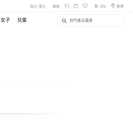
加入
/
登入
幫助
繁
/
EN
香港
女子
兒童