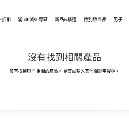
件折扣
滿600減90專區
新品&精選
特別版產品
男子
沒有找到相關產品
沒有找到與 “
” 相關的產品。 請嘗試輸入其他關鍵字搜尋。