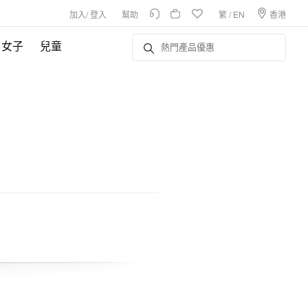
加入
/
登入
幫助
繁
/
EN
香港
女子
兒童