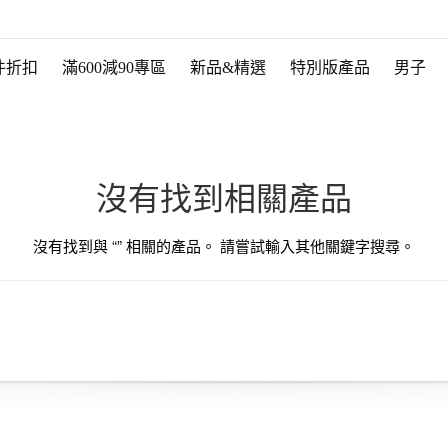
件折扣
滿600減90專區
新品&精選
特別版產品
男子
沒有找到相關產品
沒有找到與 “
” 相關的產品。 請嘗試輸入其他關鍵字搜尋。