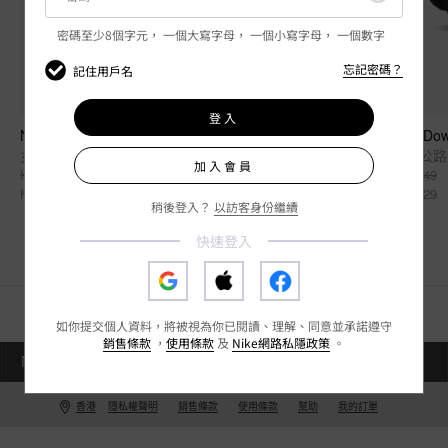
密碼至少8個字元，
一個大寫字母，
一個小寫字母，
一個數字
忘記密碼？
記住用戶名
登入
Nike Offcourt
Nike Dow
女子拖鞋
男子公路
加入會員
HK$279
HK$549
HK$189
HK$329
稍後登入？
以訪客身份繼續
快速登入
如你提交個人資料，將被視為你已閱讀、理解、同意並承諾遵守
銷售條款
，
使用條款
及
Nike網路私隱政策
。
NIKE.COM
EN
附近商店
香港
隱私權聲明
銷售條款
使用條款
幫助
我的訂單