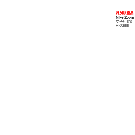
短褲
特別版產品
Nike Zoom 
運動內衣
女子運動鞋
HK$699
短裙/連身裙
配件/裝備
鞋類
休閒
按價格選購
0
299
599
799
999
∞
產品折扣