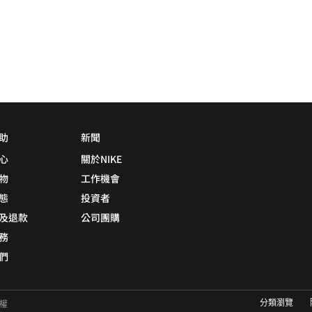
助
新聞
心
關於NIKE
物
工作機會
態
投資者
及退款
公司團購
務
們
分類瀏覽
有權