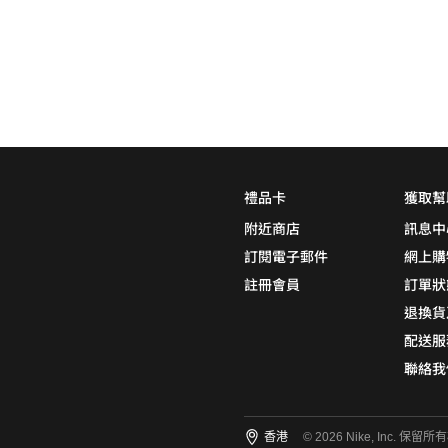
0
5折
6折
7折
8折
∞
產品分類
鞋類
品牌
禮品卡
獲取幫
NikeLab
附近商店
訊息中
Nike Sportswear
訂閱電子郵件
網上購
註冊會員
訂單狀
退換貨
顏色
(1)
配送服
聯絡我
尺碼
(1)
香港
© 2026 Nike, Inc. 保留所