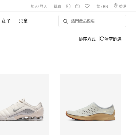
加入
/
登入
幫助
繁
/
EN
香港
女子
兒童
排序方式
清空篩選