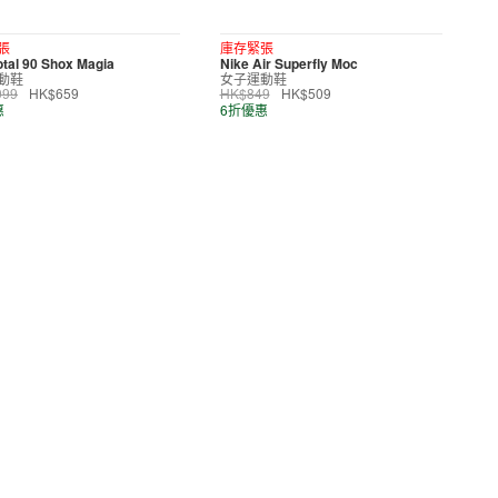
張
庫存緊張
otal 90 Shox Magia
Nike Air Superfly Moc
動鞋
女子運動鞋
099
HK$659
HK$849
HK$509
惠
6折優惠