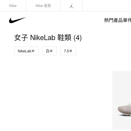
Nike
Nike 會員
熱門產品單
女子 NikeLab 鞋類 (4)
NikeLab
白
7.5
快速選購
(1)
鞋類
運動衛衣/套頭衫
長褲/緊身褲
外套/馬甲
上裝/T-Shirts