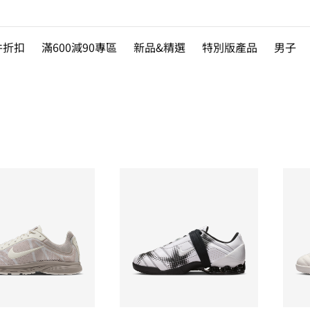
件折扣
滿600減90專區
新品&精選
特別版產品
男子