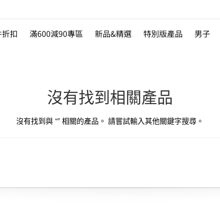
件折扣
滿600減90專區
新品&精選
特別版產品
男子
沒有找到相關產品
沒有找到與 “
” 相關的產品。 請嘗試輸入其他關鍵字搜尋。