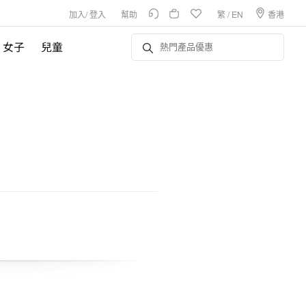
加入
/
登入
幫助
繁
/
EN
香港
女子
兒童