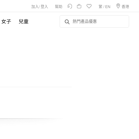
加入
/
登入
幫助
繁
/
EN
香港
女子
兒童