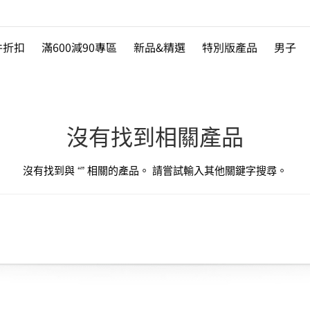
件折扣
滿600減90專區
新品&精選
特別版產品
男子
沒有找到相關產品
沒有找到與 “
” 相關的產品。 請嘗試輸入其他關鍵字搜尋。