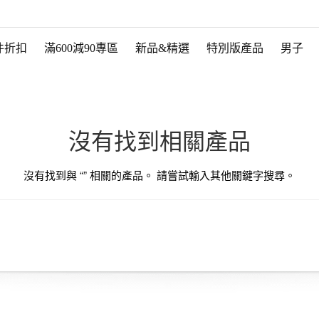
件折扣
滿600減90專區
新品&精選
特別版產品
男子
沒有找到相關產品
沒有找到與 “
” 相關的產品。 請嘗試輸入其他關鍵字搜尋。