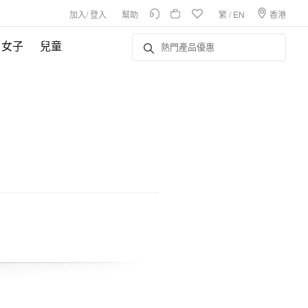
加入
/
登入
幫助
繁
/
EN
香港
女子
兒童