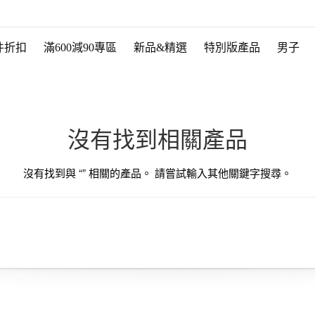
件折扣
滿600減90專區
新品&精選
特別版產品
男子
沒有找到相關產品
沒有找到與 “
” 相關的產品。 請嘗試輸入其他關鍵字搜尋。