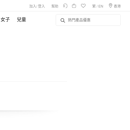
加入
/
登入
幫助
繁
/
EN
香港
女子
兒童