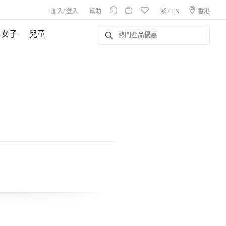
加入
/
登入
幫助
繁
/
EN
香港
女子
兒童