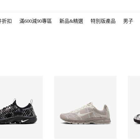
件折扣
滿600減90專區
新品&精選
特別版產品
男子