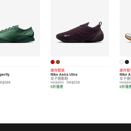
庫存緊張
庫存緊
perfly
Nike Astra Ultra
Nike A
女子運動鞋
女子運
K$569
HK$899
HK$539
HK$84
6折優惠
6折優