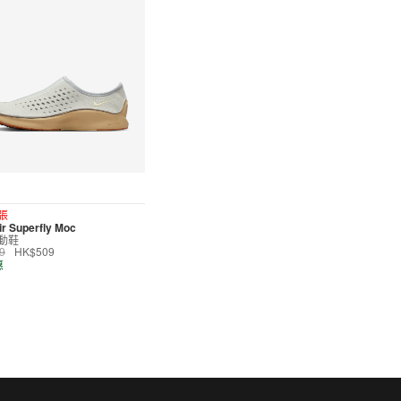
張
ir Superfly Moc
動鞋
9
HK$509
惠