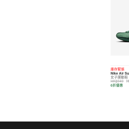
0
5折
6折
7折
8折
∞
產品分類
鞋類
品牌
NikeLab
庫存緊張
Nike Sportswear
Nike Air Su
女子運動鞋
HK$949
H
6折優惠
顏色