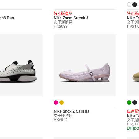
特別版產品
特別版
ven8 Run
Nike Zoom Streak 3
Nike T
女子運動鞋
女子運
HK$699
HK$1,
Nike Shox Z Calistra
庫存緊
女子運動鞋
Nike T
女子運
HK$949
HK$1,
8折優