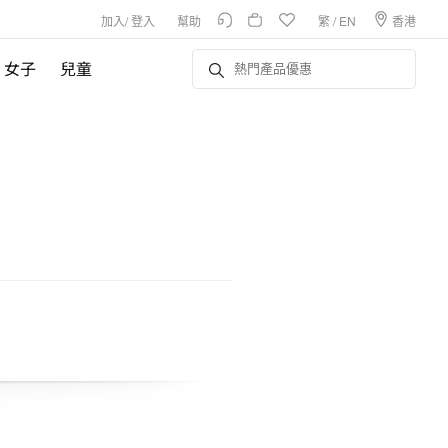
加入
/
登入
幫助
繁
/
EN
香港
女子
兒童