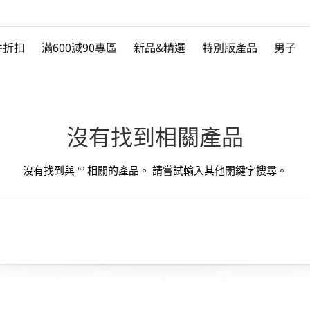
件折扣
滿600減90專區
新品&精選
特別版產品
男子
沒有找到相關產品
沒有找到與 “
” 相關的產品。 請嘗試輸入其他關鍵字搜尋。