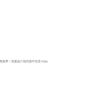
特別版產品
庫存緊張
Nike Air Foamposite Pro Premium
Air Force 1 Low
男子運動鞋
男子運動鞋
HK$1,799
HK$899
準。如產品介紹內容中包含 Nike