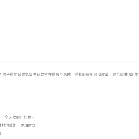
規則
ce 1 '07 男子運動鞋成為皇者鞋款實在是實至名歸。運動鞋採用順滑皮革，結合經典 80
設計，全天候輕巧舒適。
供抓地效能，更加耐穿。
適。