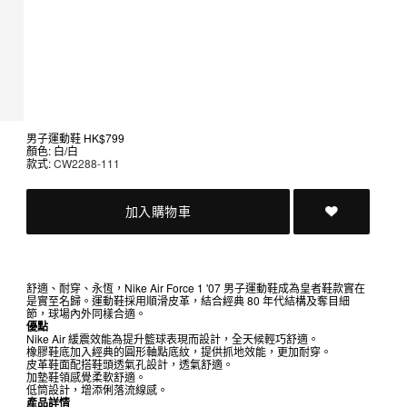
男子運動鞋
HK$799
顏色: 白/白
款式:
CW2288-111
加入購物車
舒適、耐穿、永恆，Nike Air Force 1 '07 男子運動鞋成為皇者鞋款實在
是實至名歸。運動鞋採用順滑皮革，結合經典 80 年代結構及奪目細
節，球場內外同樣合適。
優點
Nike Air 緩震效能為提升籃球表現而設計，全天候輕巧舒適。
橡膠鞋底加入經典的圓形軸點底紋，提供抓地效能，更加耐穿。
皮革鞋面配搭鞋頭透氣孔設計，透氣舒適。
加墊鞋領感覺柔軟舒適。
低筒設計，增添俐落流線感。
產品詳情