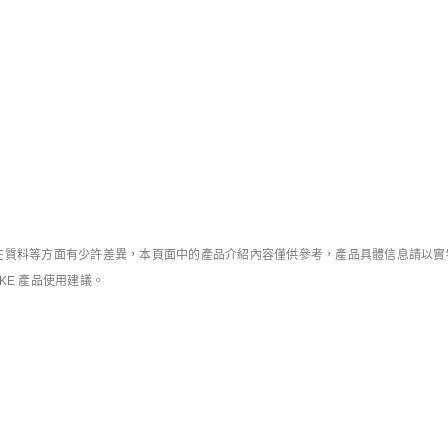
特別版產品
庫存緊張
 Palace
Nike Air Max 95 Big Bubble Leather
Nike Zoom Hyperflight
男子運動鞋
男子運動鞋
HK$1,399
HK$1,199
單件85折
質料等方面有少許差異，本頁面中的產品介紹內容僅供參考，產品具體信息請以實物為
IKE 產品使用建議。