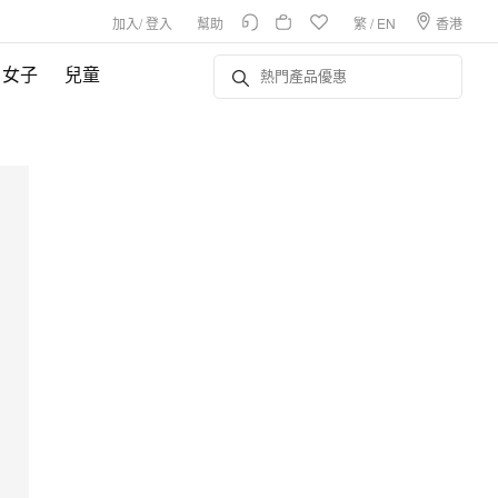
加入
/
登入
幫助
繁
/
EN
香港
女子
兒童