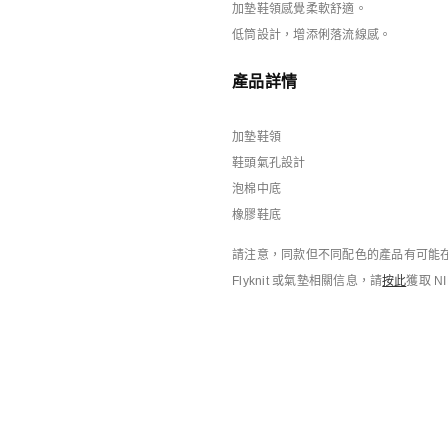
加墊鞋領感覺柔軟舒適。
庫存緊張
庫存緊張
Nike Air Liquid Max
Nike Air Max 95 Big Bubble x
低筒設計，增添俐落流線感。
男子運動鞋
男子運動鞋
HK$1,499
HK$1,499
單件85折
產品詳情
加墊鞋領
鞋頭氣孔設計
泡棉中底
橡膠鞋底
請注意，同款但不同配色的產品有可能在
搭配靈感
Flyknit 或氣墊相關信息，請
按此
獲取 N