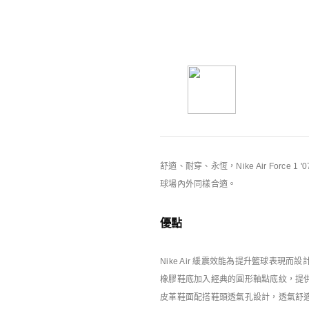
你可能也喜歡
Nike特別版產品
舒適、耐穿、永恆，Nike Air For
球場內外同樣合適。
優點
Nike Air 緩震效能為提升籃球表現而
橡膠鞋底加入經典的圓形軸點底紋，提
皮革鞋面配搭鞋頭透氣孔設計，透氣舒