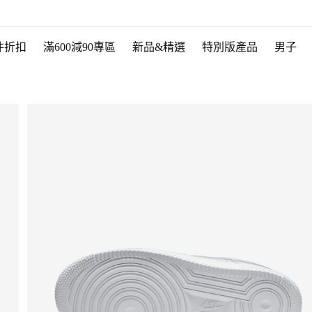
件折扣
滿600減90專區
新品&精選
特別版產品
男子