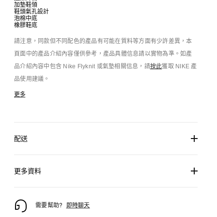
加墊鞋領
鞋頭氣孔設計
泡棉中底
橡膠鞋底
請注意，同款但不同配色的產品有可能在質料等方面有少許差異，本
頁面中的產品介紹內容僅供參考，產品具體信息請以實物為準。如產
品介紹內容中包含 Nike Flyknit 或氣墊相關信息，請
按此
獲取 NIKE 產
品使用建議。
更多
配送
更多資料
需要幫助?
即時聊天