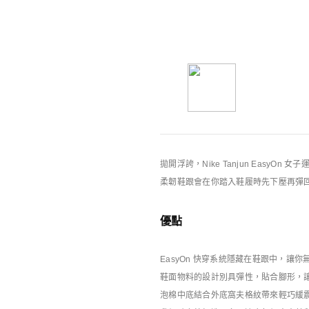
你可能也喜歡
Nike特別版產品
拋開浮誇，Nike Tanjun EasyO
柔韌鞋跟會在你踏入鞋履時先下壓再彈
優點
EasyOn 快穿系統隱藏在鞋跟中，讓
鞋面物料的設計別具彈性，貼合腳形，
泡棉中底結合外底窩夫格紋帶來輕巧緩