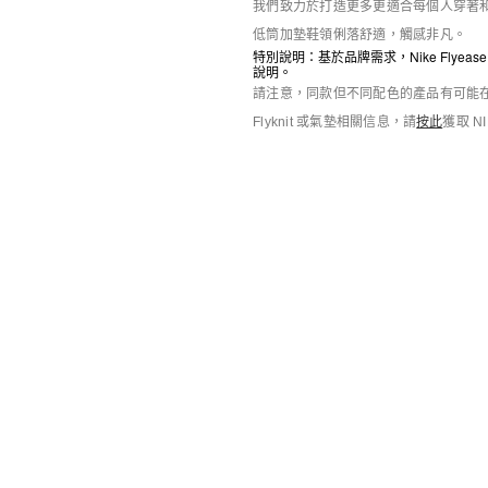
我們致力於打造更多更適合每個人穿著和使用的
庫存緊張
庫存緊張
Nike Total 90 Shox Magia
Nike Astra Ultra
低筒加墊鞋領俐落舒適，觸感非凡。
女子運動鞋
女子運動鞋
特別說明：基於品牌需求，Nike Flyeas
HK$1,099
HK$879
HK$899
HK$539
說明。
8折優惠
滿HK$600減HK$90
6折優惠
請注意，同款但不同配色的產品有可能在
Flyknit 或氣墊相關信息，請
按此
獲取 N
推介單品