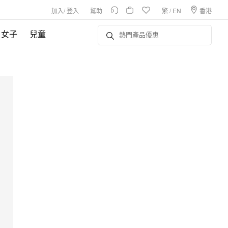
加入
/
登入
幫助
繁
/
EN
香港
女子
兒童