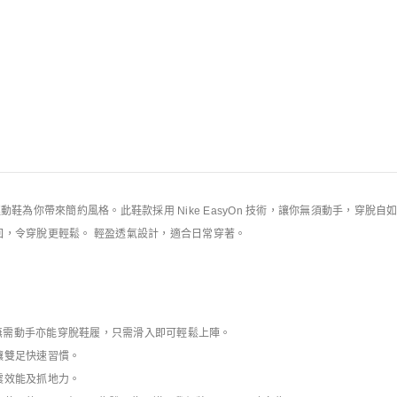
規則
n 女子運動鞋為你帶來簡約風格。此鞋款採用 Nike EasyOn 技術，讓你無須動手，穿脫自
回，令穿脫更輕鬆。 輕盈透氣設計，適合日常穿著。
你無需動手亦能穿脫鞋履，只需滑入即可輕鬆上陣。
讓雙足快速習慣。
震效能及抓地力。