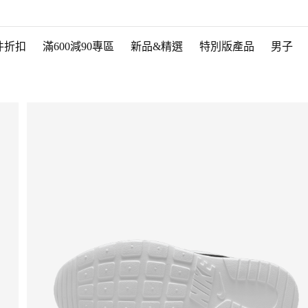
件折扣
滿600減90專區
新品&精選
特別版產品
男子