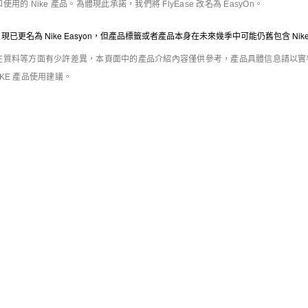
 Nike 產品。為體現此承諾，我們將 FlyEase 改名為 EasyOn。
庫存緊張
庫存緊張
Nike Air Superfly Moc
Nike Air Superfly
女子運動鞋
女子運動鞋
e 現已更名為 Nike Easyon，但產品標籤或者產品本身在未來幾季中可能仍舊包含 Nik
HK$849
HK$509
HK$949
HK$569
6折優惠
6折優惠
質料等方面有少許差異，本頁面中的產品介紹內容僅供參考，產品具體信息請以實物為
IKE 產品使用建議。