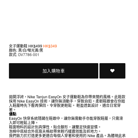
女子運動鞋
HK$499
HK$349
顏色: 黑/白/螢光黃/黑
款式:
DV7786-001
加入購物車
拋開浮誇，Nike Tanjun EasyOn 女子運動鞋為你帶來簡約風格。此鞋款
採用 Nike EasyOn 技術，讓你無須動手，穿脫自如。柔韌鞋跟會在你踏
入鞋履時先下壓再彈回，令穿脫更輕鬆。 輕盈透氣設計，適合日常穿
著。
優點
EasyOn 快穿系統隱藏在鞋跟中，讓你無需動手亦能穿脫鞋履，只需滑
入即可輕鬆上陣。
鞋面物料的設計別具彈性，貼合腳形，讓雙足快速習慣。
泡棉中底結合外底窩夫格紋帶來輕巧緩震效能及抓地力。
我們致力於打造更多更適合每個人穿著和使用的 Nike 產品。為體現此承