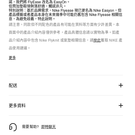
諾，我們將 FlyEase 改名為 EasyOn。
低筒加墊鞋領俐落舒適，觸感非凡。
特別說明：基於品牌需求，Nike Flyease 現已更名為 Nike Easyon，但
產品標籤或者產品本身在未來幾季中可能仍舊包含 Nike Flyease 相關信
息，為避免歧義，特此說明。
請注意，同款但不同配色的產品有可能在質料等方面有少許差異，本
頁面中的產品介紹內容僅供參考，產品具體信息請以實物為準。如產
品介紹內容中包含 Nike Flyknit 或氣墊相關信息，請
按此
獲取 NIKE 產
品使用建議。
更多
配送
更多資料
需要幫助?
即時聊天