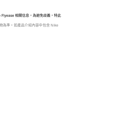
庫存緊張
特別版產品
Nike Total 90 Shox Magia
Nike Moon Shoe OG SP
女子運動鞋
女子運動鞋
e Flyease 相關信息，為避免歧義，特此
HK$1,099
HK$659
HK$899
6折優惠
準。如產品介紹內容中包含 Nike