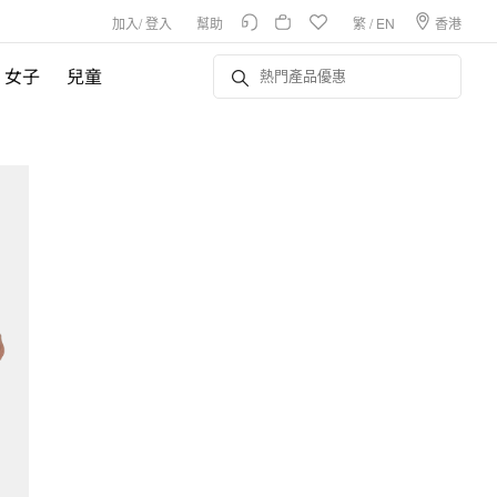
加入
/
登入
幫助
繁
/
EN
香港
女子
兒童