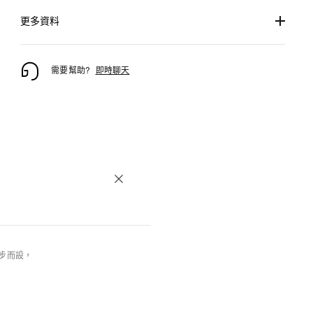
更多資料
需要幫助?
即時聊天
跑步而設，