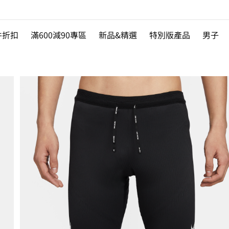
件折扣
滿600減90專區
新品&精選
特別版產品
男子