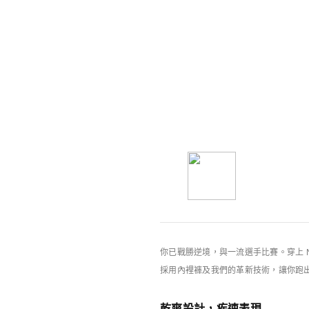
你可能也喜歡
Nike特別版產品
你已戰勝逆境，與一流選手比賽。穿上 Nike
採用內裡褲及我們的革新技術，讓你跑
乾爽設計，疾速表現