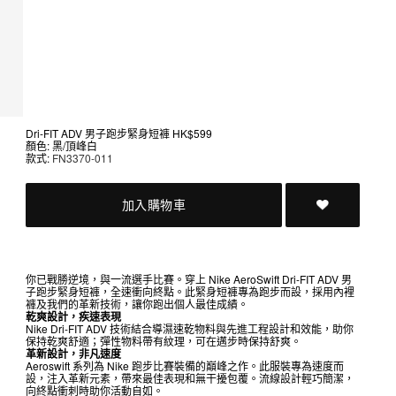
Dri-FIT ADV 男子跑步緊身短褲
HK$599
顏色: 黑/頂峰白
款式:
FN3370-011
加入購物車
你已戰勝逆境，與一流選手比賽。穿上 Nike AeroSwift Dri-FIT ADV 男
子跑步緊身短褲，全速衝向終點。此緊身短褲專為跑步而設，採用內裡
褲及我們的革新技術，讓你跑出個人最佳成績。
乾爽設計，疾速表現
Nike Dri-FIT ADV 技術結合導濕速乾物料與先進工程設計和效能，助你
保持乾爽舒適；彈性物料帶有紋理，可在邁步時保持舒爽。
革新設計，非凡速度
Aeroswift 系列為 Nike 跑步比賽裝備的巔峰之作。此服裝專為速度而
設，注入革新元素，帶來最佳表現和無干擾包覆。流線設計輕巧簡潔，
向終點衝刺時助你活動自如。