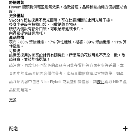
舒適透氣
Flyvent 腰頭提供輕盈透氣效果，極致舒適；品牌標誌抽繩方便調整貼合
度。
更多優點
Swoosh 標誌採用不反光面層，可在比賽期間防止閃光燈干擾。
後身中央設有拉鍊口袋，可收納隨身物品。
腰頭內側設有額外口袋，可收納鎖匙或卡片。
內裡褲提供舒適承托。
產品詳情
表布：83% 聚酯纖維，17% 彈性纖維。裡褲：89% 聚酯纖維，11% 彈
性纖維。
可機洗
該產品採用的圖案設計具有隨機性，所呈現的花紋可能不完全一致。敬
請註意，並請酌情選購！
請注意，同款但不同配色的產品有可能在質料等方面有少許差異，本
頁面中的產品介紹內容僅供參考，產品具體信息請以實物為準。如產
品介紹內容中包含 Nike Flyknit 或氣墊相關信息，請
按此
獲取 NIKE 產
品使用建議。
更多
配送