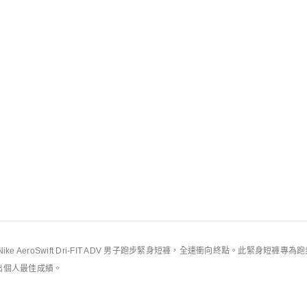
規則
 AeroSwift Dri-FIT ADV 男子跑步緊身短褲，全速衝向終點。此緊身短褲專為
出個人最佳成績。