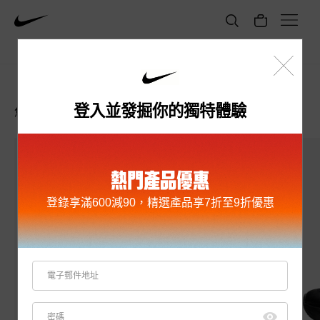
抱歉，您訪問的產品不存在
登入並發掘你的獨特體驗
您可能會對這些熱賣產品感興趣
熱門產品優惠
登錄享滿600減90，精選產品享7折至9折優惠