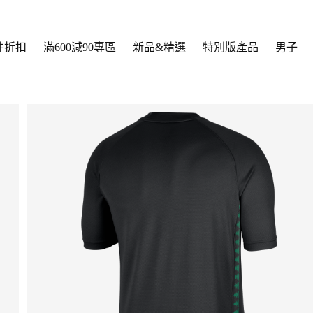
件折扣
滿600減90專區
新品&精選
特別版產品
男子