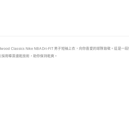
規則
dwood Classics Nike NBA Dri-FIT 男子短袖上衣，向你喜愛的球隊致敬。這是
衣採用導濕速乾技術，助你保持乾爽。
。
新品上架
庫存緊張
Ja
Nike Standard Issue
男子籃球T恤
Dri-FIT 男子籃球T恤
HK$399
HK$299
HK$269