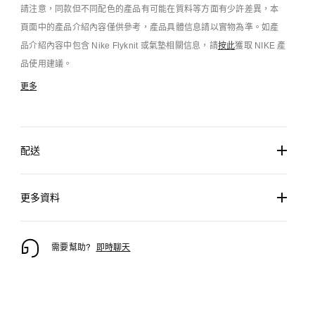
請注意，同款但不同配色的產品有可能在質料等方面有少許差異，本
頁面中的產品介紹內容僅供參考，產品具體信息請以實物為準。如產
品介紹內容中包含 Nike Flyknit 或氣墊相關信息，請
按此
獲取 NIKE 產
品使用建議。
更多
配送
更多資料
需要幫助?
即時聊天