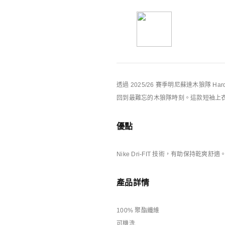
你可能也喜歡
Nike特別版產品
透過 2025/26 賽季明尼蘇達木狼隊 Har
回到最難忘的木狼隊時刻。這款短袖上
優點
Nike Dri-FIT 技術，有助保持乾爽舒適
產品詳情
庫存緊張
庫存緊張
NOCTA
Nike Energy
男子T恤
男子T恤
100% 聚酯纖維
HK$349
HK$349
可機洗