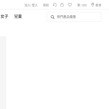
加入
/
登入
幫助
繁
/
EN
香港
女子
兒童