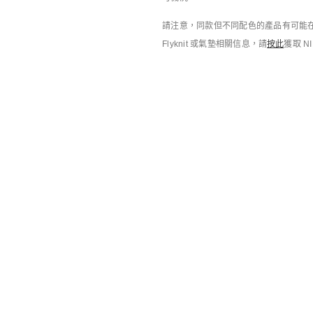
請注意，同款但不同配色的產品有可能在
Flyknit 或氣墊相關信息，請
按此
獲取 N
搭配靈感