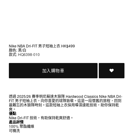
Nike NBA Dri-FIT 男子短袖上衣
HK$499
顏色: 黑/白
款式:
HQ6398-010
加入購物車
透過 2025/26 賽季明尼蘇達木狼隊 Hardwood Classics Nike NBA Dri-
FIT 男子短袖上衣，向你喜愛的球隊致敬。這是一段懷舊的旅程，回到
最難忘的木狼隊時刻。這款短袖上衣採用導濕速乾技術，助你保持乾
爽。
優點
Nike Dri-FIT 技術，有助保持乾爽舒適。
產品詳情
100% 聚酯纖維
可機洗