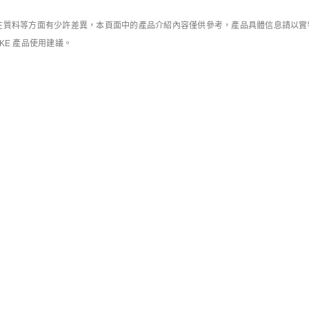
9折優惠
滿HK$600減HK$9
質料等方面有少許差異，本頁面中的產品介紹內容僅供參考，產品具體信息請以實物為
IKE 產品使用建議。