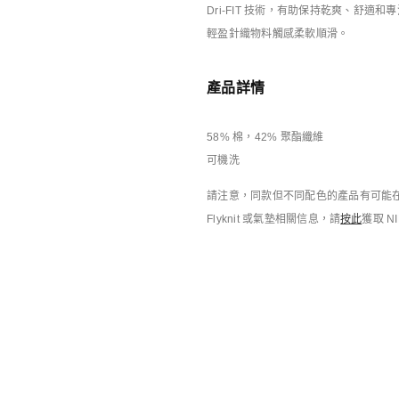
NOCTA
Nike Energy
Dri-FIT 技術，有助保持乾爽、舒適和
男子T恤
男子T恤
輕盈針織物料觸感柔軟順滑。
HK$349
HK$349
產品詳情
58% 棉，42% 聚酯纖維
可機洗
請注意，同款但不同配色的產品有可能在
Flyknit 或氣墊相關信息，請
按此
獲取 N
搭配靈感