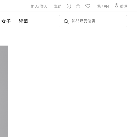
加入
/
登入
幫助
繁
/
EN
香港
女子
兒童