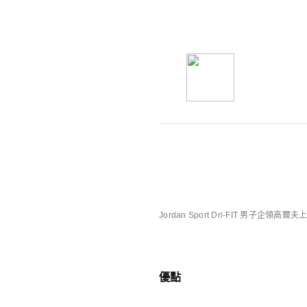
你可能也喜歡
Nike特別版產品
Jordan Sport Dri-FIT
優點
庫存緊張
庫存緊張