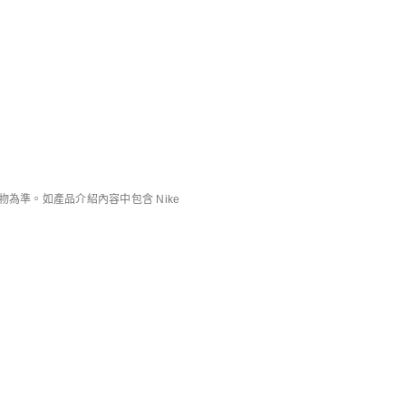
Jordan Brooklyn
Jordan Flight
男子T恤
男子T恤
HK$299
HK$299
準。如產品介紹內容中包含 Nike