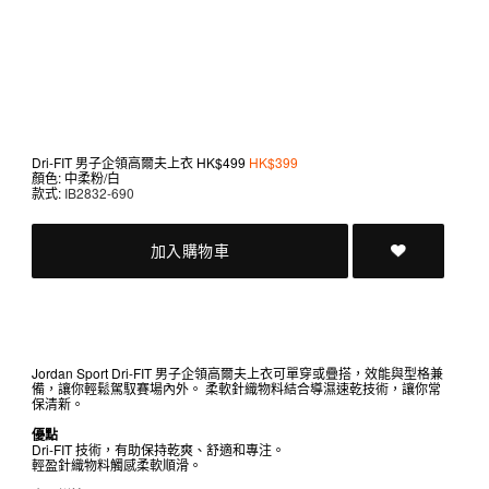
Dri-FIT 男子企領高爾夫上衣
HK$499
HK$399
顏色: 中柔粉/白
款式:
IB2832-690
加入購物車
Jordan Sport Dri-FIT 男子企領高爾夫上衣可單穿或疊搭，效能與型格兼
備，讓你輕鬆駕馭賽場內外。 柔軟針織物料結合導濕速乾技術，讓你常
保清新。
優點
Dri-FIT 技術，有助保持乾爽、舒適和專注。
輕盈針織物料觸感柔軟順滑。