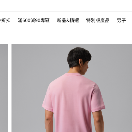
件折扣
滿600減90專區
新品&精選
特別版產品
男子