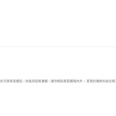
規則
 男子企領高爾夫上衣可單穿或疊搭，效能與型格兼備，讓你輕鬆駕馭賽場內外。 柔軟針織物料
特別版產品
Jordan