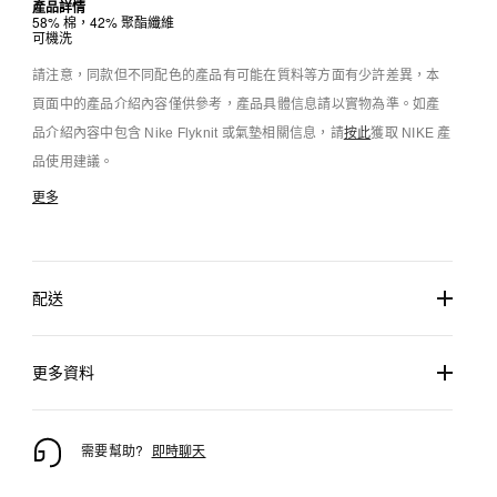
產品詳情
58% 棉，42% 聚酯纖維
可機洗
請注意，同款但不同配色的產品有可能在質料等方面有少許差異，本
頁面中的產品介紹內容僅供參考，產品具體信息請以實物為準。如產
品介紹內容中包含 Nike Flyknit 或氣墊相關信息，請
按此
獲取 NIKE 產
品使用建議。
更多
配送
更多資料
需要幫助?
即時聊天