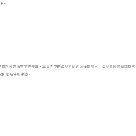
Jordan BIKE AIR x Nigel Sylvester
男子T恤
專注。
男子T恤
HK$399
HK$399
質料等方面有少許差異，本頁面中的產品介紹內容僅供參考，產品具體信息請以實物為
IKE 產品使用建議。