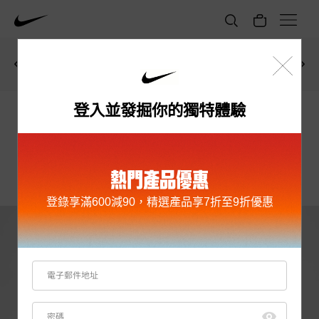
會員購買指定產品
立即選購
查看詳情
滿HK$600
減HK$90
！
登入並發掘你的獨特體驗
NOCTA
男子T恤
HK$349
登入會員訂單滿HK$800即可獲HK$150優惠碼
此產品不適用於指定優惠編號
熱門產品優惠
NIKE 精選產品
登錄享滿600減90，精選產品享7折至9折優惠
庫存緊張