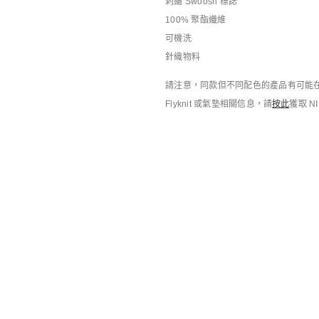
刺繡 Swoosh 標誌
男子T恤
男子T恤
HK$349
HK$349
100% 聚酯纖維
可機洗
針織物料
請注意，同款但不同配色的產品有可能在
Flyknit 或氣墊相關信息，請
按此
獲取 N
搭配靈感