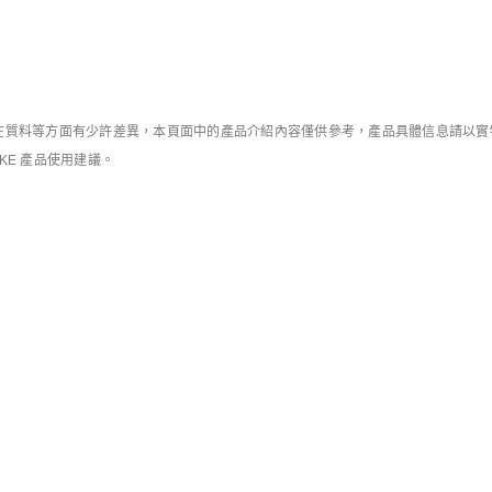
HK$299
HK$249
HK$169
7折優惠
滿HK$600減HK$9
質料等方面有少許差異，本頁面中的產品介紹內容僅供參考，產品具體信息請以實物為
IKE 產品使用建議。