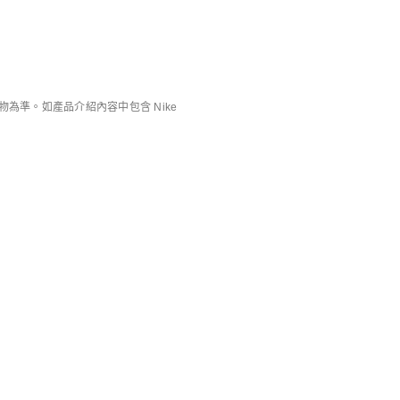
HK$349
HK$349
0
單件9折
準。如產品介紹內容中包含 Nike