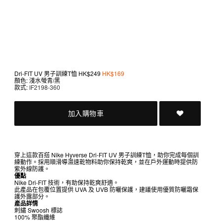
Dri-FIT UV 男子訓練T恤
HK$249
HK$169
顏色: 淺水螢青/黑
款式:
IF2198-360
加入購物車
穿上這款百搭 Nike Hyverse Dri-FIT UV 男子訓練T恤，助你完成每個訓
練動作。採用順滑導濕速乾物料助你保持乾爽，並在戶外運動時提供防
紫外線防護。
優點
Nike Dri-FIT 技術，有助保持乾爽舒適。
此產品在包覆位置提供 UVA 及 UVB 防曬保護，建議使用優質防曬霜保
護外露部分。
產品詳情
刺繡 Swoosh 標誌
100% 聚酯纖維