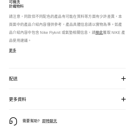
可機洗
針織物料
請注意，同款但不同配色的產品有可能在質料等方面有少許差異，本
頁面中的產品介紹內容僅供參考，產品具體信息請以實物為準。如產
品介紹內容中包含 Nike Flyknit 或氣墊相關信息，請
按此
獲取 NIKE 產
品使用建議。
更多
配送
更多資料
需要幫助?
即時聊天