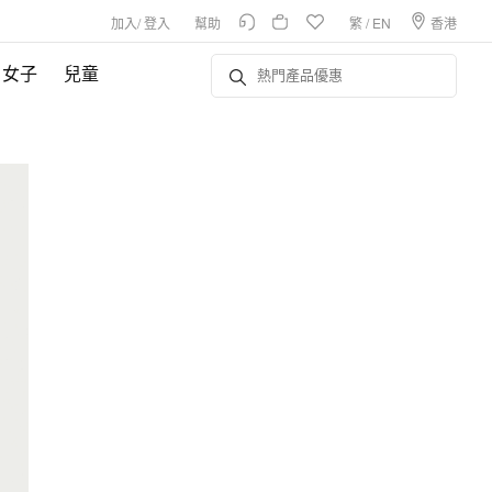
加入
/
登入
幫助
繁
/
EN
香港
女子
兒童