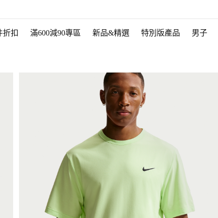
件折扣
滿600減90專區
新品&精選
特別版產品
男子