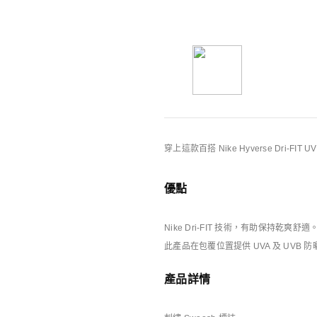
你可能也喜歡
Nike特別版產品
穿上這款百搭 Nike Hyverse D
優點
Nike Dri-FIT 技術，有助保持乾爽舒適
此產品在包覆位置提供 UVA 及 UV
產品詳情
庫存緊張
庫存緊張
NOCTA
Nike Energy