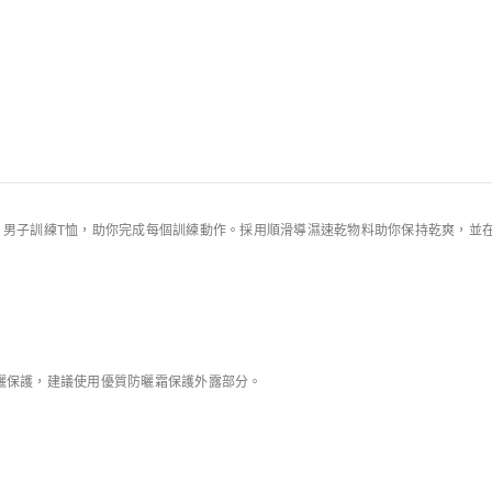
規則
ri-FIT UV 男子訓練T恤，助你完成每個訓練動作。採用順滑導濕速乾物料助你保持乾
。
B 防曬保護，建議使用優質防曬霜保護外露部分。
Nike N.A.C.
Nike Hyverse
男子T恤
Dri-FIT 男子訓練T恤