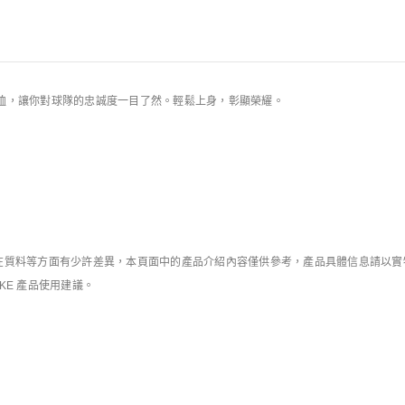
規則
球T恤，讓你對球隊的忠誠度一目了然。輕鬆上身，彰顯榮耀。
質料等方面有少許差異，本頁面中的產品介紹內容僅供參考，產品具體信息請以實物為
IKE 產品使用建議。
庫存緊張
庫存緊張
Nike Academy+
加拿大隊 x NOCTA
Dri-FIT 男子短袖足球上衣
男子短袖上衣
HK$249
HK$199
HK$549
8折優惠