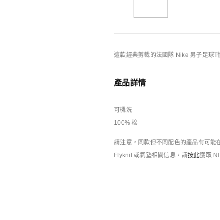
你可能也喜歡
Nike特別版產品
這款經典剪裁的法國隊 Nike 男子足
產品詳情
可機洗
100% 棉
請注意，同款但不同配色的產品有可能在
Flyknit 或氣墊相關信息，請
按此
獲取 N
庫存緊張
庫存緊張
Nike Energy
NOCTA
男子T恤
男子T恤
HK$349
HK$349