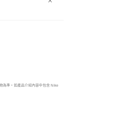
準。如產品介紹內容中包含 Nike
庫存緊張
NOCTA
Nike Energy
男子T恤
男子T恤
HK$349
HK$349