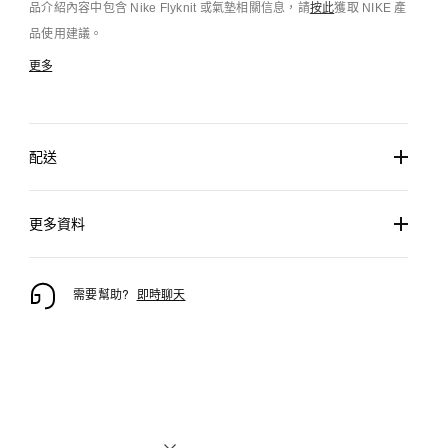
品介紹內容中包含 Nike Flyknit 或氣墊相關信息，請
按此
獲取 NIKE 產
品使用建議。
更多
配送
更多資料
需要幫助?
即時聊天