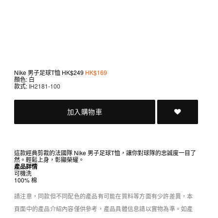
Nike 男子足球T恤
HK$249
HK$169
顏色: 白
款式:
IH2181-100
加入購物車
這款經典剪裁的法國隊 Nike 男子足球T恤，讓你對球隊的忠誠度一目了
然。輕鬆上身，彰顯榮耀。
產品詳情
可機洗
100% 棉
請注意，同款但不同配色的產品有可能在質料等方面有少許差異，本
頁面中的產品介紹內容僅供參考，產品具體信息請以實物為準。如產