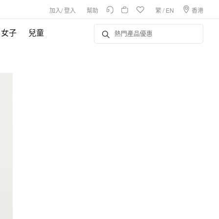
加入
/
登入
幫助
繁
/
EN
香港
女子
兒童