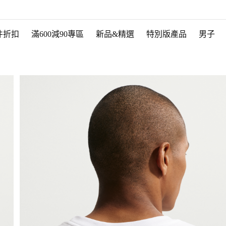
件折扣
滿600減90專區
新品&精選
特別版產品
男子