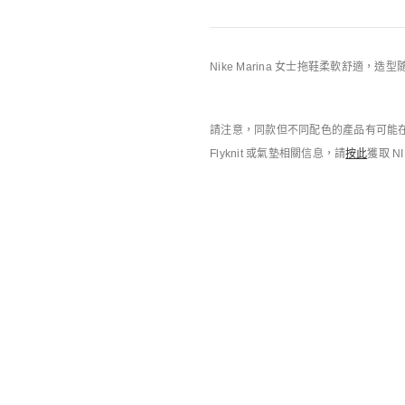
Nike特別版產品
Nike Marina 女士拖鞋柔軟舒
請注意，同款但不同配色的產品有可能在
Flyknit 或氣墊相關信息，請
按此
獲取 N
特別版產品
特別版產品
Nike Moon Shoe OG SP
Nike Rejuven8 Run
女子運動鞋
女子運動鞋
HK$899
HK$999