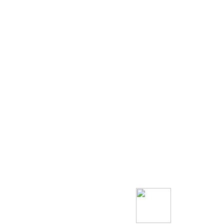
你可能也喜歡