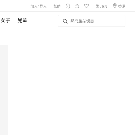
加入
/
登入
幫助
繁
/
EN
香港
女子
兒童