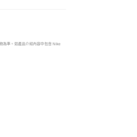
準。如產品介紹內容中包含 Nike
庫存緊張
庫存緊張
Nike Rift 2
Nike Vomero Premium
女子運動鞋
女子公路跑步鞋
HK$799
HK$1,699
單件85折