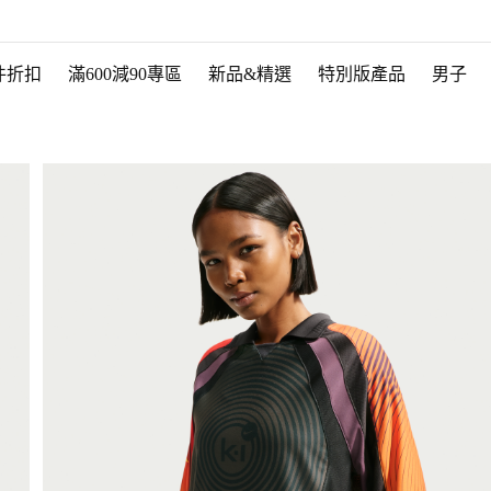
件折扣
滿600減90專區
新品&精選
特別版產品
男子