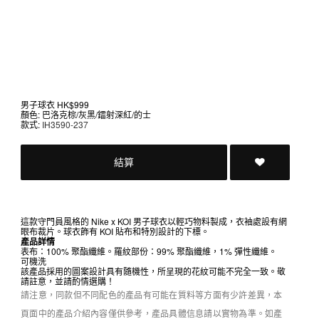
男子球衣
HK$999
顏色: 巴洛克棕/灰黑/鐳射深紅/的士
款式:
IH3590-237
結算
這款守門員風格的 Nike x KOI 男子球衣以輕巧物料製成，衣袖處設有網
眼布裁片。球衣飾有 KOI 貼布和特別設計的下標。
產品詳情
表布：100% 聚酯纖維。羅紋部份：99% 聚酯纖維，1% 彈性纖維。
可機洗
該產品採用的圖案設計具有隨機性，所呈現的花紋可能不完全一致。敬
請註意，並請酌情選購！
請注意，同款但不同配色的產品有可能在質料等方面有少許差異，本
頁面中的產品介紹內容僅供參考，產品具體信息請以實物為準。如產