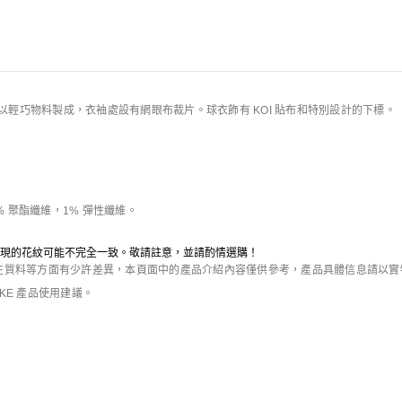
規則
在您購買此產品前，敬請仔細閱讀本網站使用條款及下述特別版產品銷售規則，如您
男子球衣以輕巧物料製成，衣袖處設有網眼布裁片。球衣飾有 KOI 貼布和特別設計的下標。
員購買。
任何優惠券/禮品卡等折扣活動。
產品訂單提交後
15
分鐘內成功付款。
超時訂單將被取消。成功付款以本網站確認付款
% 聚酯纖維，1% 彈性纖維。
如您的付款銀行、支付及交易平台以及網路接入服務提供者等。自您進行支付後，各
路傳輸延遲或資料交換堵塞可能會影響您成功付款，因此建議您在訂單提交後儘快進
現的花紋可能不完全一致。敬請註意，並請酌情選購！
質料等方面有少許差異，本頁面中的產品介紹內容僅供參考，產品具體信息請以實物為
IKE 產品使用建議。
送貨時間稍為延遲。
庫存緊張
庫存緊張
的訂單，如您已進行付款，Nike只需通過原付款平台向您退回您已支付款項，且無需
NOCTA
Nike Family Reunion
男子T恤
男子長袖T恤
術手段侵入Nike系統進行帳戶創建、下單或付款等行為，影響其他用戶購買或Nike
HK$349
HK$449
HK$269
6折優惠
的帳戶。