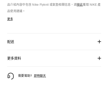
品介紹內容中包含 Nike Flyknit 或氣墊相關信息，請
按此
獲取 NIKE 產
品使用建議。
更多
配送
更多資料
需要幫助?
即時聊天