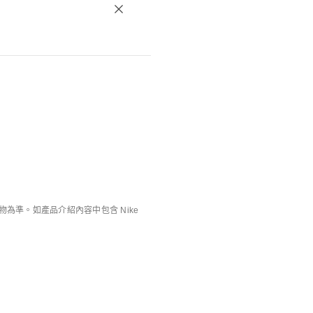
選擇繼續通過本網站購買此產品，代表您已
資訊為准，您可以通過查詢訂單狀態即時
方系統需要一定時間進行資料交換直至本
行付款，以避免因網路延遲未能成功付款
準。如產品介紹內容中包含 Nike
NOCTA
庫存緊張
承擔其他責任：
男子毛絨圓領上衣
Nike Sportswear
男子T恤
HK$599
HK$359
正常銷售秩序的. 一旦發現此種情況，
6折優惠
HK$349