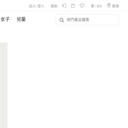
加入
/
登入
幫助
繁
/
EN
香港
女子
兒童