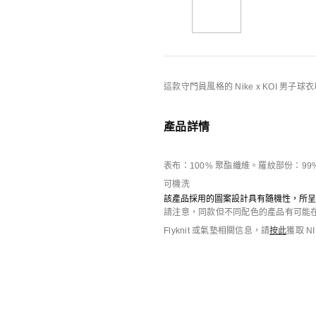
你可能也喜歡
Nike特別版產品
1、此產品為Nike推出的特別版產品，
這款守門員風格的 Nike x KOI 
同意並接受下述規則：此產品僅限註冊會
2、此產品
每人限購
1
件
。此產品不適用於
產品詳情
3、此產品僅支持網上線上支付，
且需在
瞭解是否已成功付款。
表布：100% 聚酯纖維。羅紋部份：99
4、網上線上成功支付需要多方協同，例
可機洗
網站確認付款成功。在此期間一旦發生網
該產品採用的圖案設計具有隨機性，所呈
請注意，同款但不同配色的產品有可能在
而導致訂單取消的情形出現。
Flyknit 或氣墊相關信息，請
按此
獲取 N
5、特別版產品送貨時間可能比普遍產品
Nike "Your Message Here"
庫存緊張
6、Nike在以下情況下有權單方取消您
男子足球球衣
Nike Energy
男子T恤
HK$699
使用機器人、外掛軟體、自動儀器等類似技
HK$349
Nike不但取消訂單，而且會永久性關閉您
購買此產品是為代購轉售的