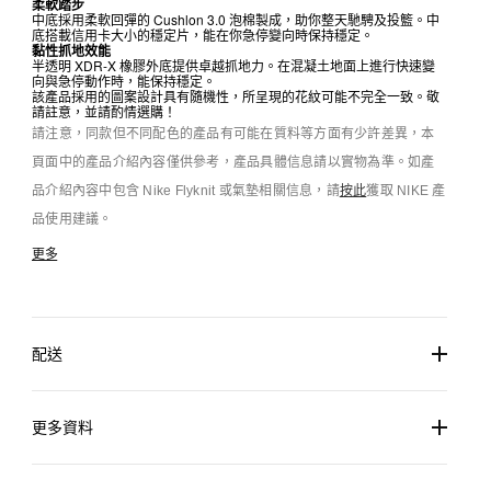
柔軟踏步
中底採用柔軟回彈的 Cushlon 3.0 泡棉製成，助你整天馳騁及投籃。中
底搭載信用卡大小的穩定片，能在你急停變向時保持穩定。
黏性抓地效能
半透明 XDR-X 橡膠外底提供卓越抓地力。在混凝土地面上進行快速變
向與急停動作時，能保持穩定。
該產品採用的圖案設計具有隨機性，所呈現的花紋可能不完全一致。敬
請註意，並請酌情選購！
請注意，同款但不同配色的產品有可能在質料等方面有少許差異，本
頁面中的產品介紹內容僅供參考，產品具體信息請以實物為準。如產
品介紹內容中包含 Nike Flyknit 或氣墊相關信息，請
按此
獲取 NIKE 產
品使用建議。
更多
配送
更多資料