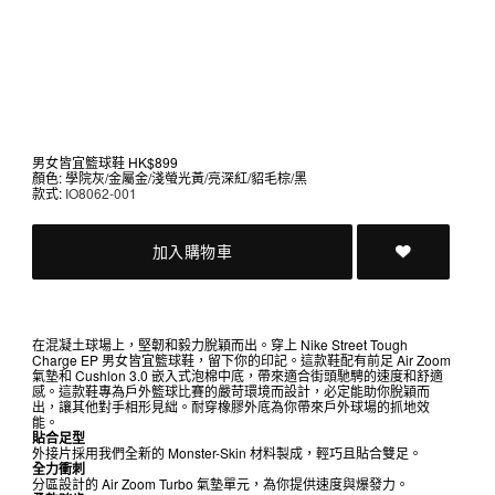
男女皆宜籃球鞋
HK$899
顏色: 學院灰/金屬金/淺螢光黃/亮深紅/貂毛棕/黑
款式:
IO8062-001
加入購物車
在混凝土球場上，堅韌和毅力脫穎而出。穿上 Nike Street Tough
Charge EP 男女皆宜籃球鞋，留下你的印記。這款鞋配有前足 Air Zoom
氣墊和 Cushlon 3.0 嵌入式泡棉中底，帶來適合街頭馳騁的速度和舒適
感。這款鞋專為戶外籃球比賽的嚴苛環境而設計，必定能助你脫穎而
出，讓其他對手相形見絀。耐穿橡膠外底為你帶來戶外球場的抓地效
能。
貼合足型
外接片採用我們全新的 Monster-Skin 材料製成，輕巧且貼合雙足。
全力衝刺
分區設計的 Air Zoom Turbo 氣墊單元，為你提供速度與爆發力。