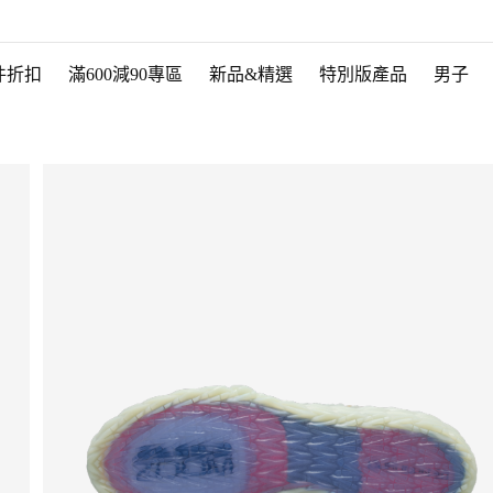
件折扣
滿600減90專區
新品&精選
特別版產品
男子