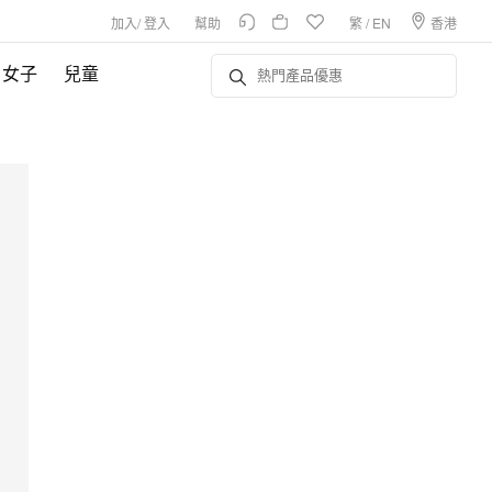
加入
/
登入
幫助
繁
/
EN
香港
女子
兒童