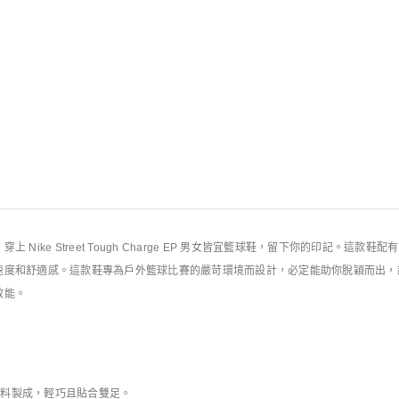
規則
e Street Tough Charge EP 男女皆宜籃球鞋，留下你的印記。這款鞋配有前足 Ai
速度和舒適感。這款鞋專為戶外籃球比賽的嚴苛環境而設計，必定能助你脫穎而出，
效能。
n 材料製成，輕巧且貼合雙足。