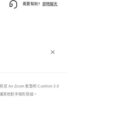
需要幫助?
即時聊天
r Zoom 氣墊和 Cushlon 3.0
讓其他對手相形見絀。