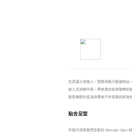
你可能也喜歡
Nike特別版產品
在混凝土球場上，堅韌和毅力脫穎而出。穿上 Nik
嵌入式泡棉中底，帶來適合街頭馳騁的
耐穿橡膠外底為你帶來戶外球場的抓地
貼合足型
外接片採用我們全新的 Monster-Ski