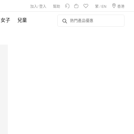
加入
/
登入
幫助
繁
/
EN
香港
女子
兒童