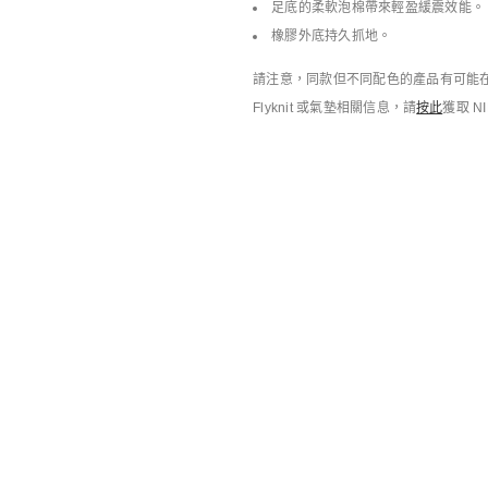
足底的柔軟泡棉帶來輕盈緩震效能。
庫存緊張
庫存緊張
Nike Shox R4
Air Max 95 Big Bubble SE
橡膠外底持久抓地。
男子運動鞋
男子運動鞋
HK$1,199
HK$719
HK$1,299
HK$1,039
6折優惠
8折優惠
滿HK$600減HK$90
請注意，同款但不同配色的產品有可能在
Flyknit 或氣墊相關信息，請
按此
獲取 N
推介單品