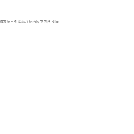
庫存緊張
Air Force 1 '07 Premium
Nike Air Force 1 Low Protro
男子運動鞋
男子運動鞋
HK$949
HK$759
8折優惠
滿HK$600減HK
HK$1,099
HK$879
0
8折優惠
滿HK$600減HK$90
準。如產品介紹內容中包含 Nike