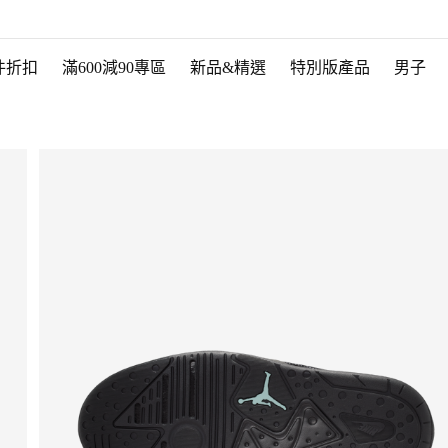
件折扣
滿600減90專區
新品&精選
特別版產品
男子