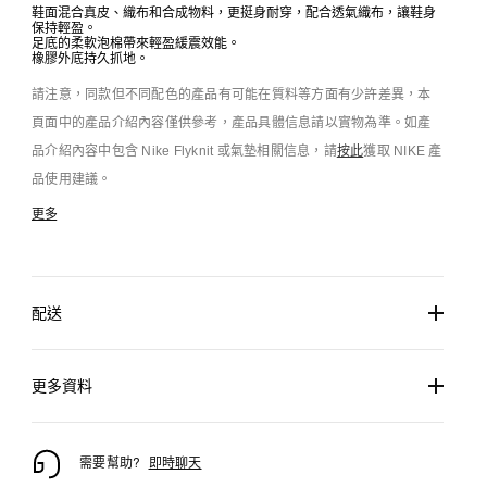
鞋面混合真皮、織布和合成物料，更挺身耐穿，配合透氣織布，讓鞋身
保持輕盈。
足底的柔軟泡棉帶來輕盈緩震效能。
橡膠外底持久抓地。
請注意，同款但不同配色的產品有可能在質料等方面有少許差異，本
頁面中的產品介紹內容僅供參考，產品具體信息請以實物為準。如產
品介紹內容中包含 Nike Flyknit 或氣墊相關信息，請
按此
獲取 NIKE 產
品使用建議。
更多
配送
更多資料
需要幫助?
即時聊天