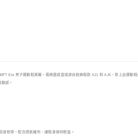
規則
 CMFT Era 男子運動鞋莫屬。風格靈感直接源自經典鞋款 AJ1 和 AJ6，穿上此
適腳感。
挺身耐穿，配合透氣織布，讓鞋身保持輕盈。