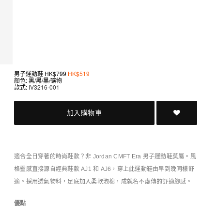
男子運動鞋
HK$799
HK$519
顏色: 黑/黑/黑/礦物
款式:
IV3216-001
加入購物車
適合全日穿著的時尚鞋款？非 Jordan CMFT Era 男子運動鞋莫屬。風
格靈感直接源自經典鞋款 AJ1 和 AJ6，穿上此運動鞋由早到晚同樣舒
適。採用透氣物料，足底加入柔軟泡棉，成就名不虛傳的舒適腳感。
優點