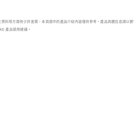
庫存緊張
庫存緊張
Nike Air Max 95 Big Bubble "I-95"
Nike Vomero Premium
男子運動鞋
男子公路跑步鞋
HK$1,299
HK$1,039
HK$1,599
HK$1,279
8折優惠
滿HK$600減HK$90
8折優惠
滿HK$600減HK$9
質料等方面有少許差異，本頁面中的產品介紹內容僅供參考，產品具體信息請以實物為
IKE 產品使用建議。