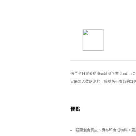
你可能也喜歡
Nike特別版產品
適合全日穿著的時尚鞋款？非 Jordan
足底加入柔軟泡棉，成就名不虛傳的舒
優點
鞋面混合真皮、織布和合成物料，更