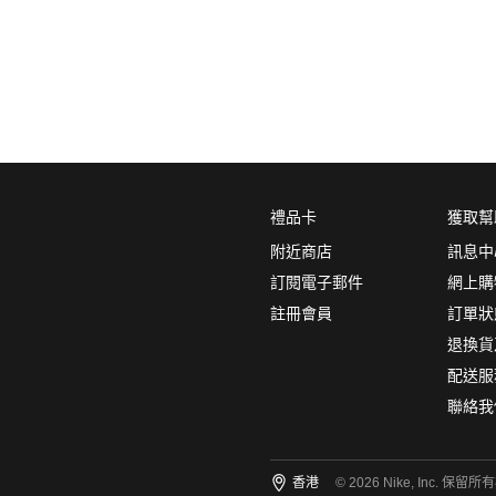
服裝
系列
(1)
Dri-FIT
運動
禮品卡
獲取幫
訓練
附近商店
訊息中
瑜伽
訂閱電子郵件
網上購
註冊會員
訂單狀
顏色
退換貨
配送服
聯絡我
尺碼
香港
© 2026 Nike, Inc. 保留所