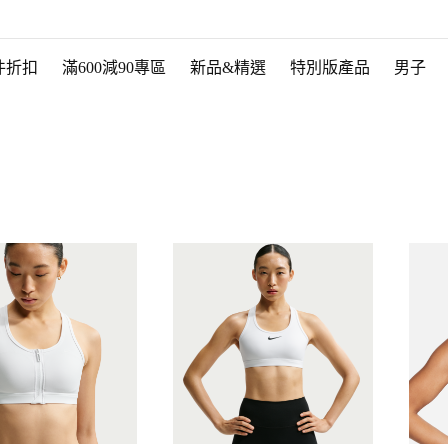
件折扣
滿600減90專區
新品&精選
特別版產品
男子