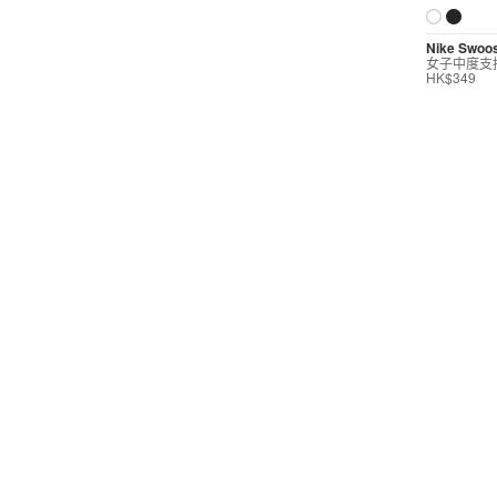
短褲
Nike Swoo
女子中度支
運動內衣
HK$349
短裙/連身裙
配件/裝備
按價格選購
0
299
599
799
999
∞
產品折扣
0
5折
6折
7折
8折
∞
產品分類