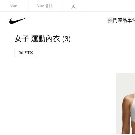
Nike
Nike 會員
熱門產品單
女子 運動內衣 (3)
Dri-FIT
快速選購
(1)
鞋類
運動衛衣/套頭衫
長褲/緊身褲
外套/馬甲
上裝/T-Shirts