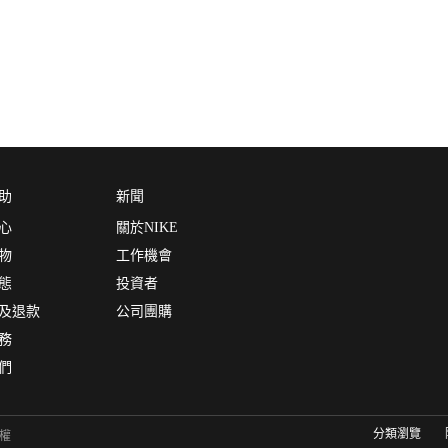
助
新聞
心
關於NIKE
物
工作機會
態
投資者
及退款
公司團購
務
們
分類瀏覽
有權