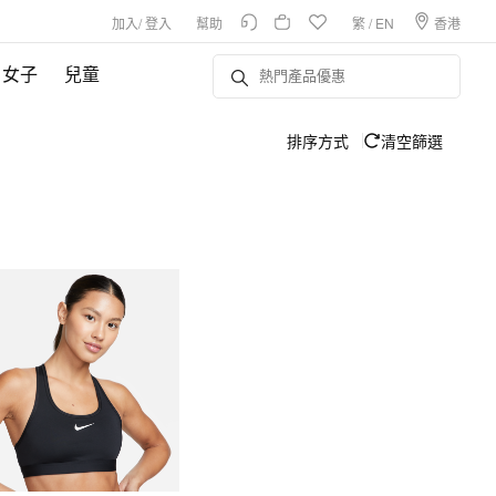
加入
/
登入
幫助
繁
/
EN
香港
女子
兒童
排序方式
清空篩選