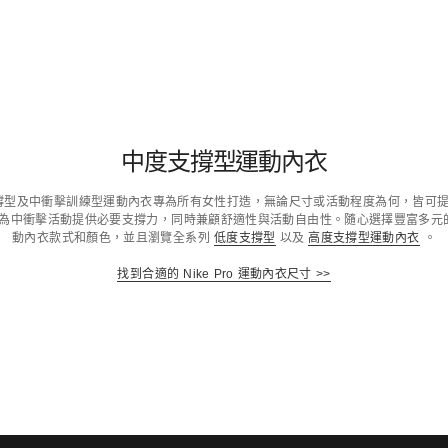
中度支撐型運動內衣
度支撐型及中衝擊訓練型運動內衣專為所有女性打造，無論尺寸或活動程度為何，皆可
動內衣為中衝擊活動提供必要支撐力，同時兼顧舒適性與活動自由性。隨心選擇豐富多元
動內衣款式和顏色，並且瀏覽全系列
低度支撐型
以及
高度支撐型運動內衣
。
找到合適的 Nike Pro 運動內衣尺寸 >>