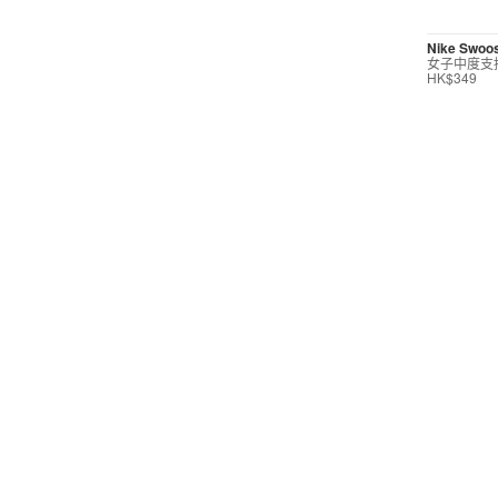
短褲
Nike Swoo
女子中度支
運動內衣
HK$349
短裙/連身裙
配件/裝備
按價格選購
0
299
599
799
999
∞
產品折扣
0
5折
6折
7折
8折
∞
產品分類