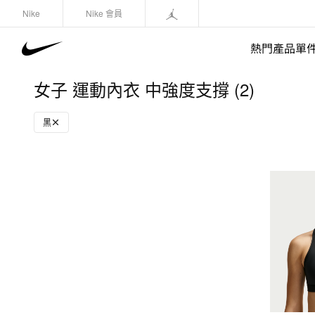
Nike
Nike 會員
熱門產品單
女子 運動內衣 中強度支撐 (2)
黑
快速選購
(1)
鞋類
運動衛衣/套頭衫
長褲/緊身褲
外套/馬甲
上裝/T-Shirts