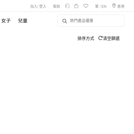
加入
/
登入
幫助
繁
/
EN
香港
女子
兒童
排序方式
清空篩選