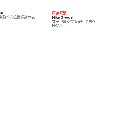
sh
庫存緊張
撐胸墊前拉鏈運動內衣
Nike Swoosh
女子中度支撐胸墊運動內衣
HK$299