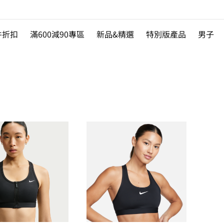
件折扣
滿600減90專區
新品&精選
特別版產品
男子