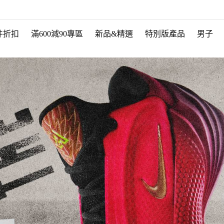
件折扣
滿600減90專區
新品&精選
特別版產品
男子