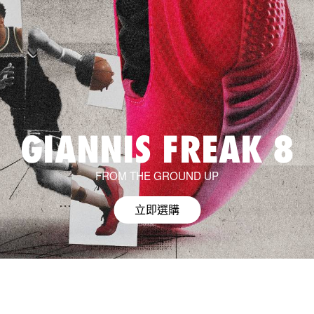
GIANNIS FREAK 8
FROM THE GROUND UP
立即選購