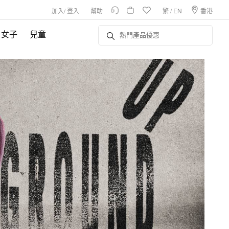
加入
/
登入
幫助
繁
/
EN
香港
女子
兒童