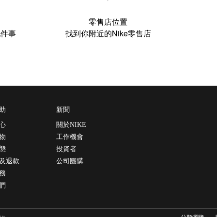
零售店位置
配件事
找到你附近的Nike零售店
助
新聞
心
關於NIKE
物
工作機會
態
投資者
及退款
公司團購
務
們