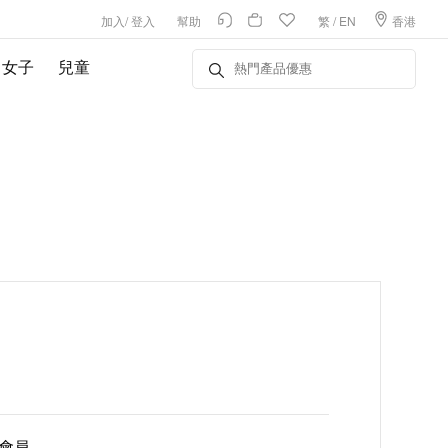
加入
/
登入
幫助
繁
/
EN
香港
女子
兒童
E會員