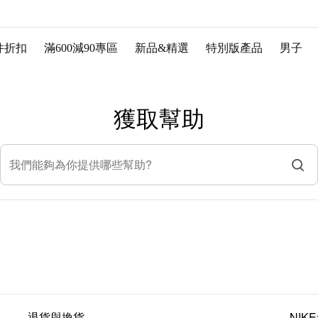
件折扣
滿600減90專區
新品&精選
特別版產品
男子
獲取幫助
我們能夠為你提供哪些幫助?
退貨與換貨
NIK