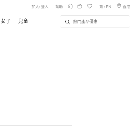
加入
/
登入
幫助
繁
/
EN
香港
女子
兒童