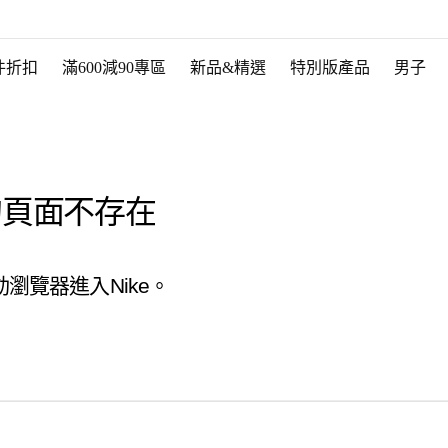
件折扣
滿600減90專區
新品&精選
特別版產品
男子
的頁面不存在
瀏覽器進入Nike。