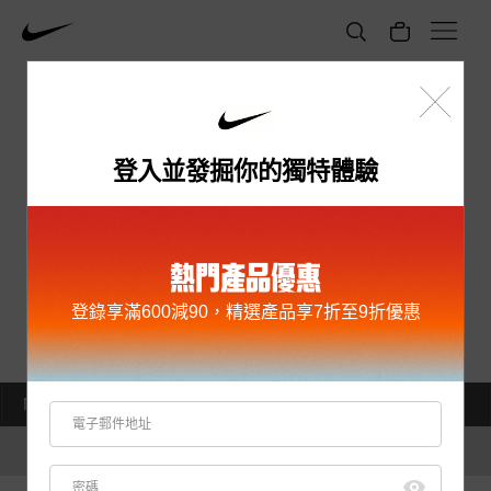
登入並發掘你的獨特體驗
抱歉，您訪問的頁面不存在
請使用瀏覽器返回上一頁
熱門產品優惠
登錄享滿600減90，精選產品享7折至9折優惠
NIKE.COM
EN
附近商店
香港
隱私權聲明
銷售條款
使用條款
幫助
我的訂單