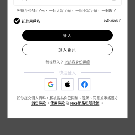
密碼至少8個字元，
一個大寫字母，
一個小寫字母，
一個數字
忘記密碼？
記住用戶名
登入
加入會員
稍後登入？
以訪客身份繼續
快速登入
如你提交個人資料，將被視為你已閱讀、理解、同意並承諾遵守
銷售條款
，
使用條款
及
Nike網路私隱政策
。