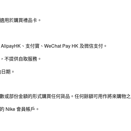
適用於購買禮品卡。
payHK、支付寶、WeChat Pay HK 及微信支付。
，不提供自取服務。
動日期。
並以繳付全數或部份金額的形式購買任何貨品。任何餘額可用作將來購物
的 Nike 會員帳戶。