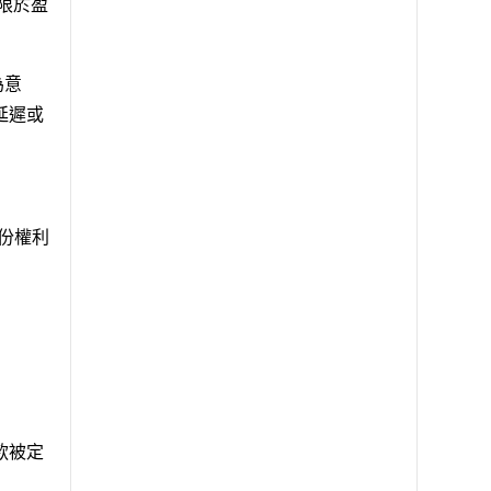
限於盈
為意
延遲或
部份權利
款被定