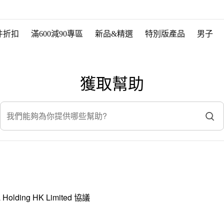
件折扣
滿600減90專區
新品&精選
特別版產品
男子
獲取幫助
我們能夠為你提供哪些幫助?
olding HK Limited 協議