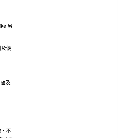
ke 另
利及優
損害及
忽、不