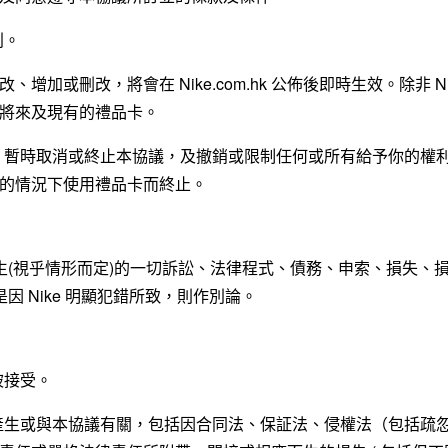
利。
或刪改，將會在 Nike.com.hk 公佈後即時生效。除非 Ni
將來及現有的禮品卡。
下，暫時取消或終止本協議，及撤銷或限制任何或所有給予你的權
的情況下使用禮品卡而終止。
或產生(視乎情形而定)的一切訴訟、法律程式、債務、申索、損失、
是因 Nike 明顯犯錯所致，則作別論。
被接受。
而產生或與本協議有關，包括因合同法、保証法、侵權法（包括疏