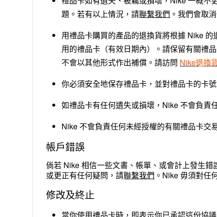
禮品卡如有遺失、被竊或損壞，Nike 一概
題。若有以上情況，請
聯繫我們
。我們會取消
用禮品卡購買的產品的退換貨將根據 Nike
用的禮品卡（有效日期內）。請保留有關禮品
不會以其他形式作出補償。請訪問
Nike
退換
你必須安全地保存禮品卡，並對禮品卡的卡號
如禮品卡有任何遺失或損壞，Nike 不會負
Nike 不會負責任何未經授權的有關禮品卡交
帳戶錯誤
倘若 Nike 相信一些文書、帳單、或會計上發生
或更正有任何疑問，請
聯繫我們
。Nike 毋須
修改及終止
當你使用禮品卡時，即表示你已承認這份協議