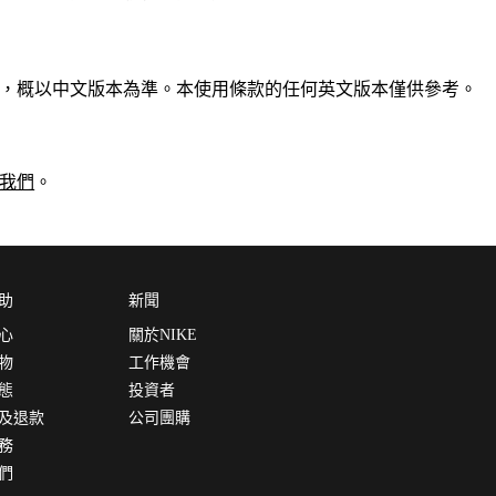
。
，概以中文版本為準。本使用條款的任何英文版本僅供參考。
我們
。
助
新聞
心
關於NIKE
物
工作機會
態
投資者
及退款
公司團購
務
們