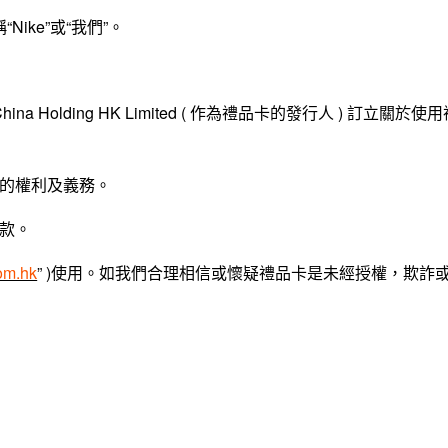
 稱“Nike”或“我們”。
ina Holding HK Limited ( 作為禮品卡的發行人 ) 訂立關於使
的權利及義務。
款。
om.hk
” )使用。如我們合理相信或懷疑禮品卡是未經授權，欺詐
。