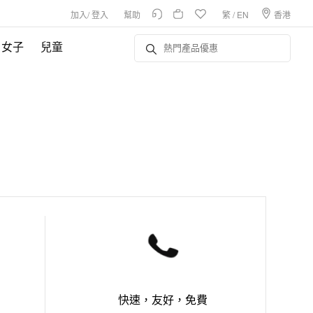
加入
/
登入
幫助
繁
/
EN
香港
女子
兒童
快速，友好，免費