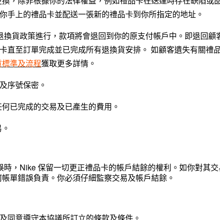
不更換，除非根據你的法律權益，例如禮品卡在送達時存在缺陷或
你手上的禮品卡並配送一張新的禮品卡到你所指定的地址。
 的退換貨政策進行，款項將會退回到你的原支付帳戶中。即退回顧
卡直至訂單完成並已完成所有退換貨安排。 如顧客遺失有關禮
貨標準及流程
獲取更多詳情。
及序號保密。
責任何已完成的交易及已產生的費用。
易。
錯誤時，Nike 保留一切更正禮品卡的帳戶結餘的權利。如你對其
對任何帳單錯誤負責。你必須仔細監察交易及帳戶結餘。
及同意遵守本協議所訂立的條款及條件。